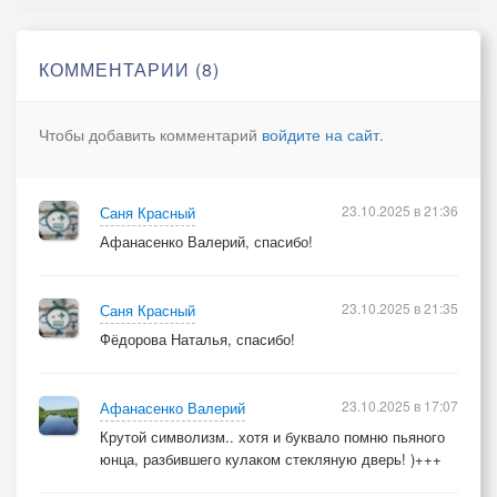
Мне хочется верить, что я одолею,
Всей своей яростью его сокрушу.
КОММЕНТАРИИ (8)
Что мой враг падёт – нет, не капли сомнений.
Я настроен серьёзно, я не шучу.
Чтобы добавить комментарий
войдите на сайт
.
Что будет потом – не так уж и важно.
Кто будет стоять: я или он?
23.10.2025 в 21:36
Саня Красный
Но я буду сражаться с ним очень отважно,
Афанасенко Валерий, спасибо!
А разбираться будем потом.
23.10.2025 в 21:35
Саня Красный
Фёдорова Наталья, спасибо!
23.10.2025 в 17:07
Афанасенко Валерий
Крутой символизм.. хотя и буквало помню пьяного
юнца, разбившего кулаком стекляную дверь! )+++