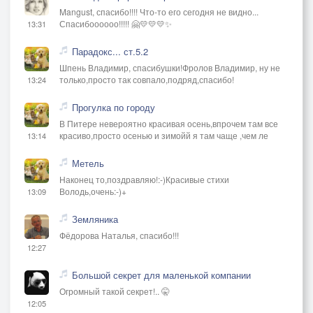
Mangust, спасибо!!!! Что-то его сегодня не видно...
Спасибоооооо!!!!! 🤗💛💛💛✨
13:31
Парадокс... ст.5.2
Шпень Владимир, спасибушки!Фролов Владимир, ну не
только,просто так совпало,подряд,спасибо!
13:24
Прогулка по городу
В Питере невероятно красивая осень,впрочем там все
красиво,просто осенью и зимойй я там чаще ,чем ле
13:14
Метель
Наконец то,поздравляю!:-)Красивые стихи
Володь,очень:-)+
13:09
Земляника
Фёдорова Наталья, спасибо!!!
12:27
Большой секрет для маленькой компании
Огромный такой секрет!.. 🤫
12:05