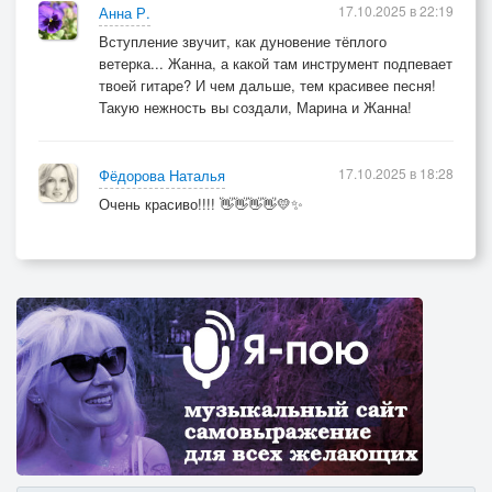
17.10.2025 в 22:19
Анна Р.
Вступление звучит, как дуновение тёплого
ветерка... Жанна, а какой там инструмент подпевает
твоей гитаре? И чем дальше, тем красивее песня!
Такую нежность вы создали, Марина и Жанна!
17.10.2025 в 18:28
Фёдорова Наталья
Очень красиво!!!! 👋👋👋👋💛✨