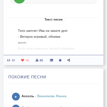
Текст песни
Тихо шепчет Ива на закате дня:
- Ветерок игривый, обними
меня.
Косы мои длинные лентой подвяжи.
Обогрей родимую.
91
В рощу не спеши...
14
86
Припев:
ПОХОЖИЕ ПЕСНИ
Ой, ты Ветер, Ветер…
С кем проводишь ночи?
Чьи ты гладишь плечи?
Ассоль
-
Вишнякова Жанна
И целуешь очи…
▶