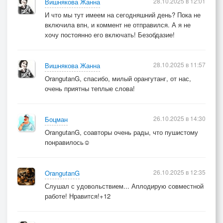
28.10.2025 в 12:01
Вишнякова Жанна
И что мы тут имеем на сегодняшний день? Пока не
включила впн, и коммент не отправился. А я не
хочу постоянно его включать! Безобдазие!
28.10.2025 в 11:57
Вишнякова Жанна
OrangutanG, спасибо, милый орангутанг, от нас,
очень приятны теплые слова!
26.10.2025 в 14:30
Боцман
OrangutanG, соавторы очень рады, что пушистому
понравилось☺️
26.10.2025 в 12:35
OrangutanG
Слушал с удовольствием... Аплодирую совместной
работе! Нравится!+12