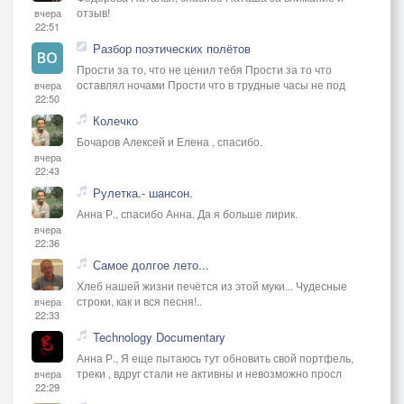
отзыв!
вчера
22:51
Разбор поэтических полётов
Прости за то, что не ценил тебя Прости за то что
оставлял ночами Прости что в трудные часы не под
вчера
22:50
Колечко
Бочаров Алексей и Елена , спасибо.
вчера
22:43
Рулетка.- шансон.
Анна Р., спасибо Анна. Да я больше лирик.
вчера
22:36
Самое долгое лето...
Хлеб нашей жизни печётся из этой муки... Чудесные
строки, как и вся песня!..
вчера
22:33
Technology Documentary
Анна Р., Я еще пытаюсь тут обновить свой портфель,
треки , вдруг стали не активны и невозможно просл
вчера
22:29