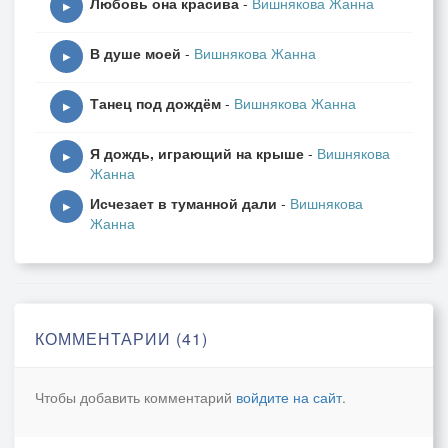
Любовь она красива
-
Вишнякова Жанна
- Ветерок весенний, ты побудь со мной.
▶
Песню задушевную
В душе моей
-
Вишнякова Жанна
сердцем мне пропой.
▶
На румяной зорьке
Танец под дождём
-
Вишнякова Жанна
отпущу в поля.
▶
А сегодня ночка - будет вся моя...
Я дождь, играющий на крыше
-
Вишнякова
▶
Жанна
Подмигнёт нам месяц
Исчезает в туманной дали
-
Вишнякова
Спать уйдёт за тучку
▶
Жанна
Мы на мягких травах
Скоротаем ночку…
© Copyright: Марина Коломацкая, 2020
Свидетельство о публикации №12004220467
КОММЕНТАРИИ (41)
Чтобы добавить комментарий
войдите на сайт
.