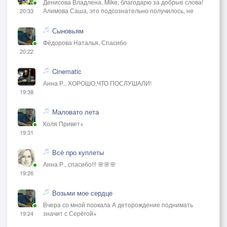
Денисова Владлена, Mike, благодарю за добрые слова!
Алимова Саша, это подсознательно получилось, не
20:33
Сыновьям
Фёдорова Наталья, Спасибо
20:22
Cinematic
Анна Р., ХОРОШО,ЧТО ПОСЛУШАЛИ!
19:38
Маловато лета
Коля Привет+
19:31
Всё про куплеты
Анна Р., спасибо!!! 🌸🌸🌸
19:26
Возьми мое сердце
Вчера со мной поокала А деторождение поднимать
значит с Серёгой+
19:24