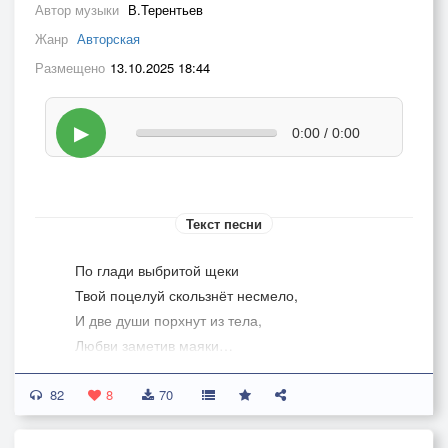
Автор музыки
В.Терентьев
Жанр
Авторская
Размещено
13.10.2025 18:44
▶
0:00 / 0:00
Текст песни
По глади выбритой щеки
Твой поцелуй скользнёт несмело,
И две души порхнут из тела,
Любви заметив маяки…
Желаний двух проснётся блажь
82
И ,пригубив напиток страсти,
8
70
Мы проведём друг друга в счастье,
Свершив любовный пилотаж…