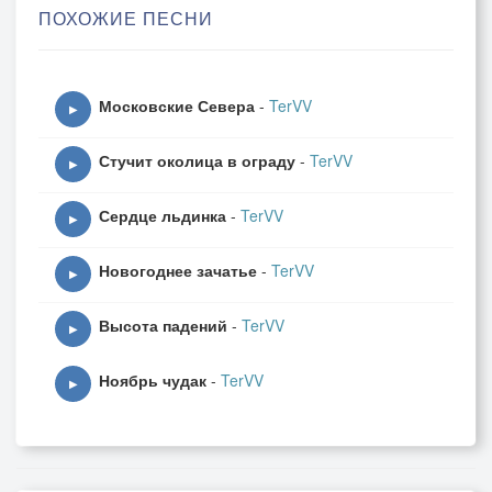
ПОХОЖИЕ ПЕСНИ
Нас сможет миг свести в одно,
В уединенье томной неги,
И занавеской лягут снеги
Московские Севера
-
TerVV
На заметённое окно…
▶
Стучит околица в ограду
-
TerVV
▶
Сердце льдинка
-
TerVV
▶
Новогоднее зачатье
-
TerVV
▶
Высота падений
-
TerVV
▶
Ноябрь чудак
-
TerVV
▶