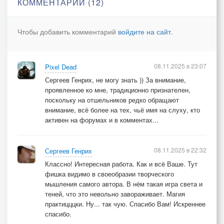
КОММЕНТАРИИ (12)
Веною вспухнет в грязи колея...
Стаи призраков-птиц разлетятся по лужам.
Чтобы добавить комментарий
войдите на сайт
.
Прах остывающий летних ночей
дворники жгут на берёзовых мётлах.
08.11.2025 в 23:07
Pixel Dead
Ничто и никто, нигде и ничей
Сергеев Генрих, не могу знать )) За внимание,
в безразличном затерянном мире промозглом
проявленное ко мне, традиционно признателен,
поскольку на отшельников редко обращают
буду искать свой потерянный путь
внимание, всё более на тех, чьё имя на слуху, кто
активен на форумах и в комментах...
средь зеркал из небесной пролившейся ртути.
Правят сумерки бал, только мне не уснуть,
потому что я знаю… знаю, что будет…
08.11.2025 в 22:32
Сергеев Генрих
Классно! Интересная работа. Как и всё Ваше. Тут
Лето снова сожжёт за собою мосты.
фишка видимо в своеобразии творческого
мышления самого автора. В нём такая игра света и
Будет дождь. И бессонниц больная хандра.
теней, что это невольно завораживает. Магия
Будет завтра грядущего пасмурный дым
практицццки. Ну... так чую. Спасибо Вам! Искреннее
остывать за спиной, превратясь во «вчера».
спасибо.