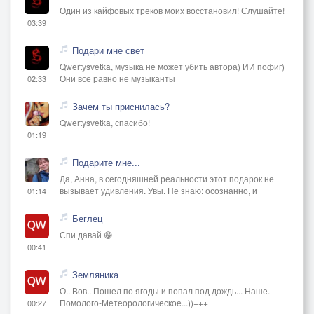
Один из кайфовых треков моих восстановил! Слушайте!
03:39
Подари мне свет
Qwertysvetka, музыка не может убить автора) ИИ пофиг)
Они все равно не музыканты
02:33
Зачем ты приснилась?
Qwertysvetka, спасибо!
01:19
Подарите мне...
Да, Анна, в сегодняшней реальности этот подарок не
вызывает удивления. Увы. Не знаю: осознанно, и
01:14
Беглец
Спи давай 😁
00:41
Земляника
О.. Вов.. Пошел по ягоды и попал под дождь... Наше.
Помолого-Метеорологическое...))+++
00:27