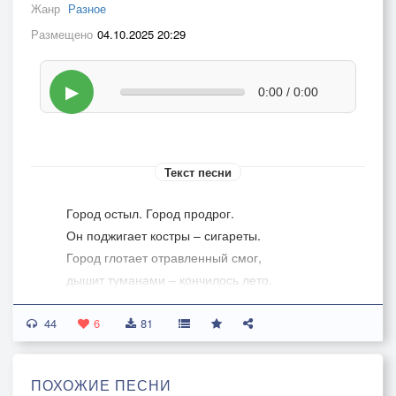
Жанр
Разное
Размещено
04.10.2025 20:29
▶
0:00 / 0:00
Текст песни
Город остыл. Город продрог.
Он поджигает костры – сигареты.
Город глотает отравленный смог,
дышит туманами – кончилось лето.
44
Небо в оконных глазницах пустых
6
81
не отливает кровавым закатом.
Жизни и смерти, слова и мечты
ПОХОЖИЕ ПЕСНИ
погребены под ржавеющим златом.