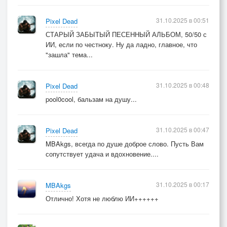
Кто-то сядет в комфортный купейный вагон,
31.10.2025 в 00:51
Pixel Dead
кто-то прыгнет в набитый плацкарт без билета.
СТАРЫЙ ЗАБЫТЫЙ ПЕСЕННЫЙ АЛЬБОМ, 50/50 с
Но, для полулюдей и для полубогов
ИИ, если по честноку. Ну да ладно, главное, что
Шум дождя откровением – кончилось лето…
"зашла" тема...
31.10.2025 в 00:48
Pixel Dead
pool0cool, бальзам на душу...
31.10.2025 в 00:47
Pixel Dead
MBAkgs, всегда по душе доброе слово. Пусть Вам
сопутствует удача и вдохновение....
31.10.2025 в 00:17
MBAkgs
Отлично! Хотя не люблю ИИ++++++