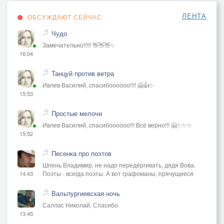
ЛЕНТА
ОБСУЖДАЮТ СЕЙЧАС
Чудо
Замечательно!!!!! 👋👋👋✨
16:04
Танцуй против ветра
Ивлев Василий, спасибоооооо!!!! 🤗👍✨
15:53
Простые мелочи
Ивлев Василий, спасибоооооо!!! Всё верно!!! 🤗✨✨✨
15:52
Песенка про поэтов
Шпень Владимир, не надо передёргивать, дядя Вова.
Поэты - всегда поэты. А вот графоманы, прячущиеся
14:43
Вальпургиевская ночь
Саллас Николай, Спасибо
13:45