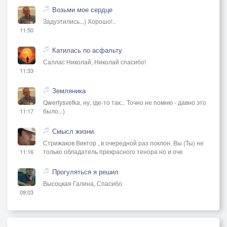
Возьми мое сердце
Задуэтились...) Хорошо!..
11:50
Катилась по асфальту
Саллас Николай, Николай спасибо!
11:33
Земляника
Qwertysvetka, ну, где-то так... Точно не помню - давно это
было...)
11:17
Смысл жизни.
Стрижаков Виктор , в очередной раз поклон. Вы (Ты) не
только обладатель прекрасного тенора но и оче
11:16
Прогуляться я решил
Высоцкая Галина, Спасибо
09:03