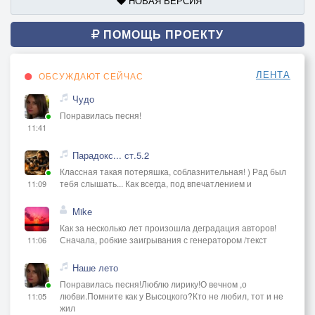
НОВАЯ ВЕРСИЯ
ПОМОЩЬ ПРОЕКТУ
ЛЕНТА
ОБСУЖДАЮТ СЕЙЧАС
Чудо
Понравилась песня!
11:41
Парадокс... ст.5.2
Классная такая потеряшка, соблазнительная! ) Рад был
тебя слышать... Как всегда, под впечатлением и
11:09
Mike
Как за несколько лет произошла деградация авторов!
Сначала, робкие заигрывания с генератором /текст
11:06
Наше лето
Понравилась песня!Люблю лирику!О вечном ,о
любви.Помните как у Высоцкого?Кто не любил, тот и не
11:05
жил