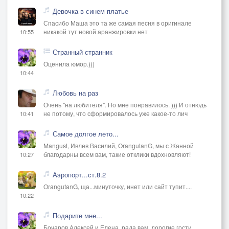
Девочка в синем платье
Спасибо Маша это та же самая песня в оригинале
никакой тут новой аранжировки нет
10:55
Странный странник
Оценила юмор.)))
10:44
Любовь на раз
Очень "на любителя". Но мне понравилось. ))) И отнюдь
не потому, что сформировалось уже какое-то лич
10:41
Самое долгое лето...
Mangust, Ивлев Василий, OrangutanG, мы с Жанной
благодарны всем вам, такие отклики вдохновляют!
10:27
Аэропорт...ст.8.2
OrangutanG, ща...минуточку, инет или сайт тупит....
10:22
Подарите мне...
Бочаров Алексей и Елена, рада вам, дорогие гости,