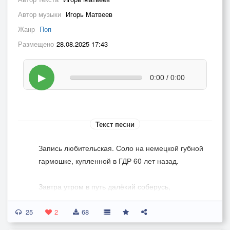
Автор музыки
Игорь Матвеев
Жанр
Поп
Размещено
28.08.2025 17:43
▶
0:00 / 0:00
Текст песни
Запись любительская. Соло на немецкой губной
гармошке, купленной в ГДР 60 лет назад.
Завтра утром в путь далёкий соберусь,
Ухожу за солнцем, скоро не вернусь.
25
Поищу среди вершин заснеженных,
2
68
Посмотрю среди пустынь безбрежных.