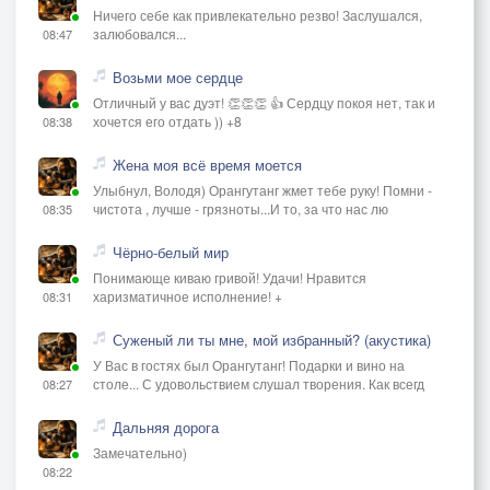
Ничего себе как привлекательно резво! Заслушался,
залюбовался...
08:47
Возьми мое сердце
Отличный у вас дуэт! 👏👏👏 👍 Сердцу покоя нет, так и
хочется его отдать )) +8
08:38
Жена моя всё время моется
Улыбнул, Володя) Орангутанг жмет тебе руку! Помни -
чистота , лучше - грязноты...И то, за что нас лю
08:35
Чёрно-белый мир
Понимающе киваю гривой! Удачи! Нравится
харизматичное исполнение! +
08:31
Суженый ли ты мне, мой избранный? (акустика)
У Вас в гостях был Орангутанг! Подарки и вино на
столе... С удовольствием слушал творения. Как всегд
08:27
Дальняя дорога
Замечательно)
08:22