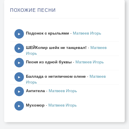
ПОХОЖИЕ ПЕСНИ
Я с самим поспорю ветром - кто быстрей?
С ураганами, дождями - кто сильней?
Мой союзник - это голубое небо.
Подонок с крыльями
-
Матвеев Игорь
Будь всегда со мною, где б я только не был.
▶
ШЕЙКспир шейк не танцевал!
-
Матвеев
Если звёзды не укажут верный путь,
▶
Игорь
Сам до солнца доберусь я как-нибудь.
Песня из одной буквы
-
Матвеев Игорь
Отломлю кусочек - и скорее с ним
▶
Вниз спущусь и положу к ногам твоим!
Баллада о нетипичном олене
-
Матвеев
▶
Игорь
Антитела
-
Матвеев Игорь
▶
Мухомор
-
Матвеев Игорь
▶