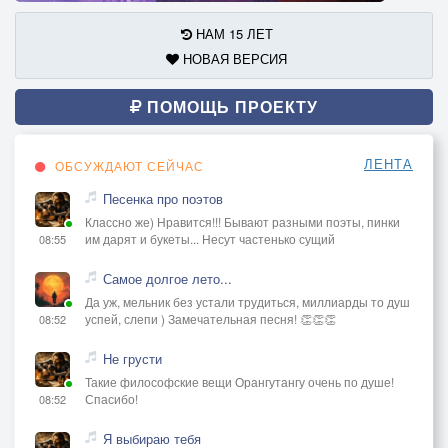
НАМ 15 ЛЕТ
НОВАЯ ВЕРСИЯ
ПОМОЩЬ ПРОЕКТУ
ЛЕНТА
ОБСУЖДАЮТ СЕЙЧАС
Песенка про поэтов
Классно же) Нравится!!! Бывают разными поэты, пинки
им дарят и букеты... Несут частенько сущий
08:55
Самое долгое лето...
Да уж, мельник без устали трудиться, миллиарды то душ
успей, слепи ) Замечательная песня! 👏👏👏
08:52
Не грусти
Такие философские вещи Орангутангу очень по душе!
Спасибо!
08:52
Я выбираю тебя