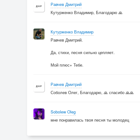
Равчев Дмитрий
Припев
Кутурженко Владимир, Благодарю 🙏
Ты вытолкала в спину своё счастье
Фотографии по полу разбросав
Кутурженко Владимир
Я так хотел с тобой на миг остаться
Равчев Дмитрий.
Но ты меня из сердца изгнала
Ты вытолкала в спину своё счастье
Да, стихи, песня сильно цепляет.
И больше нет пути к тебе назад
Теперь лишь ночью будут сниться
Мой плюс+ Тебе.
Твои влюблённые глаза
Равчев Дмитрий
Измученное счастье на пороге
Соболев Олег, Благодарю, 🙏 спасибо 🙏🙏
Стоит и ждёт, когда пройдёт гроза
А может быть на этой же дороге
Мы встретимся с тобой через года
Sobolew Oleg
мне понравилась твоя песня ты молодец