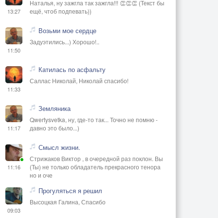
Наталья, ну зажгла так зажгла!!! 👏👏👏 (Текст бы
ещё, чтоб подпевать))
13:27
Возьми мое сердце
Задуэтились...) Хорошо!..
11:50
Катилась по асфальту
Саллас Николай, Николай спасибо!
11:33
Земляника
Qwertysvetka, ну, где-то так... Точно не помню -
давно это было...)
11:17
Смысл жизни.
Стрижаков Виктор , в очередной раз поклон. Вы
(Ты) не только обладатель прекрасного тенора
11:16
но и оче
Прогуляться я решил
Высоцкая Галина, Спасибо
09:03