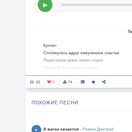
▶
Те
Куплет
Споткнулось вдруг измученное счастье
Переступая дома твоего порог
Изменой вытолкала в спину
И ветер расставанья сбивал с ног
23
А я просил тебя не торопиться
3
74
Не принимать решенье сгоряча
Но сердце твоё стало как темница
ПОХОЖИЕ ПЕСНИ
И не нашлось для нас ключа
В глазах твоих читал я приговор
Последний взгляд, последний разговор
А вагон качается
-
Равчев Дмитрий
▶