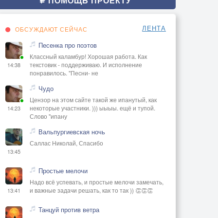
ПОМОЩЬ ПРОЕКТУ
ЛЕНТА
ОБСУЖДАЮТ СЕЙЧАС
Песенка про поэтов
Классный каламбур! Хорошая работа. Как
текстовик - поддерживаю. И исполнение
14:38
понравилось. "Песни- не
Чудо
Цензор на этом сайте такой же ипанутый, как
некоторые участники. ))) ыыыы. ещё и тупой.
14:23
Слово "ипану
Вальпургиевская ночь
Саллас Николай, Спасибо
13:45
Простые мелочи
Надо всё успевать, и простые мелочи замечать,
и важные задачи решать, как то так )) 👏👏👏
13:41
Танцуй против ветра