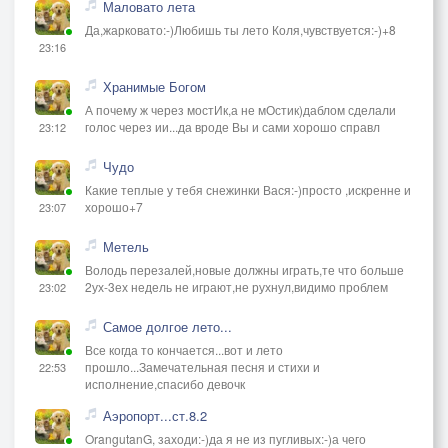
Маловато лета
Да,жарковато:-)Любишь ты лето Коля,чувствуется:-)+8
23:16
Хранимые Богом
А почему ж через мостИк,а не мОстик)даблом сделали
голос через ии...да вроде Вы и сами хорошо справл
23:12
Чудо
Какие теплые у тебя снежинки Вася:-)просто ,искренне и
хорошо+7
23:07
Метель
Володь перезалей,новые должны играть,те что больше
2ух-3ех недель не играют,не рухнул,видимо проблем
23:02
Самое долгое лето...
Все когда то кончается...вот и лето
прошло...Замечательная песня и стихи и
22:53
исполнение,спасибо девочк
Аэропорт...ст.8.2
OrangutanG, заходи:-)да я не из пугливых:-)а чего