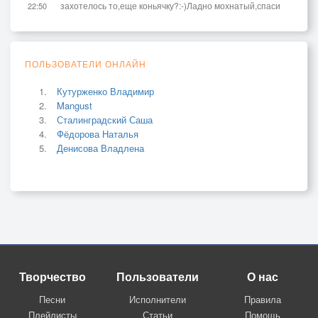
захотелось то,еще коньячку?:-)Ладно мохнатый,спаси
22:50
ПОЛЬЗОВАТЕЛИ ОНЛАЙН
Кутурженко Владимир
Mangust
Сталинградский Саша
Фёдорова Наталья
Денисова Владлена
Творчество
Пользователи
О нас
Песни
Исполнители
Правила
Плейлисты
Статьи
Помощь