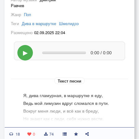
Равчев
Жанр
Поп
Теги
Дива в маршрутке
Шмелидзэ
Размещено
02.09.2025 22:04
▶
0:00 / 0:00
Текст песни
Я, дива гламурная, в маршрутке я еду,
Ведь мой лимузин вдруг сломался в пути.
Вокруг меня люди, и всё как в бреду,
Не знают как с леди, себя нужно вести.
Пьяный мужик на меня навалился,
18
Чья-то собака мне в ногу вцепилась.
0
74