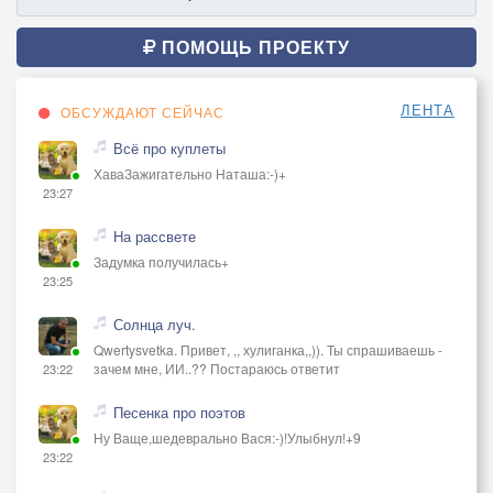
Где же мой статус? Где мой престиж?
Я не привыкла к такому бреду!
ПОМОЩЬ ПРОЕКТУ
ЛЕНТА
ОБСУЖДАЮТ СЕЙЧАС
Всё про куплеты
ХаваЗажигательно Наташа:-)+
23:27
На рассвете
Задумка получилась+
23:25
Солнца луч.
Qwertysvetka. Привет, ,, хулиганка,,)). Ты спрашиваешь -
зачем мне, ИИ..?? Постараюсь ответит
23:22
Песенка про поэтов
Ну Ваще,шедеврально Вася:-)!Улыбнул!+9
23:22