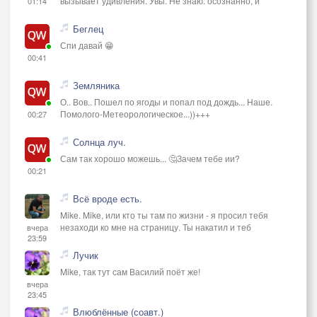
вызывает удивления. Увы. Не знаю: осознанно, и
01:14
Беглец
Спи давай 😁
00:41
Земляника
О.. Вов.. Пошел по ягоды и попал под дождь... Наше.
Помолого-Метеорологическое...))+++
00:27
Солнца луч.
Сам так хорошо можешь... 🤔Зачем тебе ии?
00:21
Всё вроде есть.
Mike. Mike, или кто ты там по жизни - я просил тебя
незаходи ко мне на страницу. Ты накатил и теб
вчера
23:59
Лучик
Mike, так тут сам Василий поёт же!
вчера
23:45
Влюблённые (соавт.)