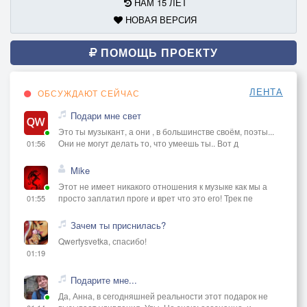
НАМ 15 ЛЕТ
НОВАЯ ВЕРСИЯ
ПОМОЩЬ ПРОЕКТУ
ЛЕНТА
ОБСУЖДАЮТ СЕЙЧАС
Подари мне свет
Это ты музыкант, а они , в большинстве своём, поэты...
Они не могут делать то, что умеешь ты.. Вот д
01:56
Mike
Этот не имеет никакого отношения к музыке как мы а
просто заплатил проге и врет что это его! Трек пе
01:55
Зачем ты приснилась?
Qwertysvetka, спасибо!
01:19
Подарите мне...
Да, Анна, в сегодняшней реальности этот подарок не