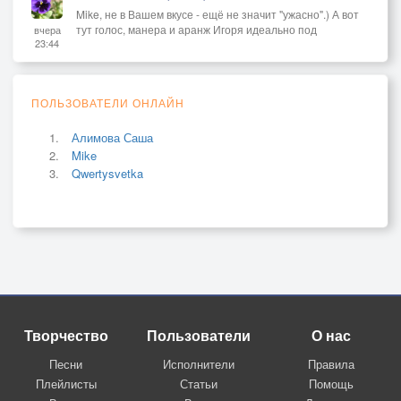
Mike, не в Вашем вкусе - ещё не значит "ужасно".) А вот
тут голос, манера и аранж Игоря идеально под
вчера
23:44
ПОЛЬЗОВАТЕЛИ ОНЛАЙН
Алимова Саша
Mike
Qwertysvetka
Творчество
Пользователи
О нас
Песни
Исполнители
Правила
Плейлисты
Статьи
Помощь