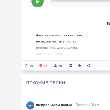
▶
Те
Август спит под знаком Льва,
не шумит во тьме листва,
неподвижны даже мысли,
невесомые слова.
Август спит под знаком Льва,
91
и созвездий кружева
15
90
извиваются, играют
и гриваста голова
ПОХОЖИЕ ПЕСНИ
у Льва.
Летней ночью чудеса заполняют небеса,
захватив воображенье, за каких-то полчаса:
Февральской ночью
-
Romanko Yuriy
▶
вот крылатый конь Пегас,