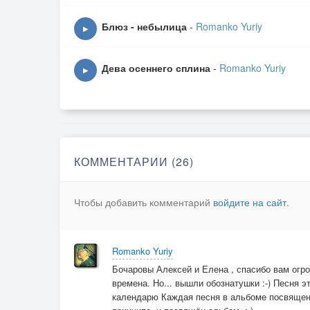
ищет стадо Волопас,
Блюз - небылица
-
Romanko Yuriy
изловил Персей Медузу
▶
и Тельца мерцает глаз.
Дева осеннего сплина
-
Romanko Yuriy
▶
Август спит под знаком Льва,
не шумит во тьме листва,
неподвижны даже мысли,
невесомые слова.
Август спит под знаком Льва.
КОММЕНТАРИИ (26)
И созвездий кружева
извиваются, играют
Чтобы добавить комментарий
войдите на сайт
.
и гриваста голова
у Льва.
Romanko Yuriy
Устремлю пытливый взгляд
Бочаровы Алексей и Елена , спасибо вам огро
на скопление Плеяд,
времена. Но... вышли обознатушки :-) Песня э
назову любимой имя,
календарю Каждая песня в альбоме посвящена
напророчу звездопад.