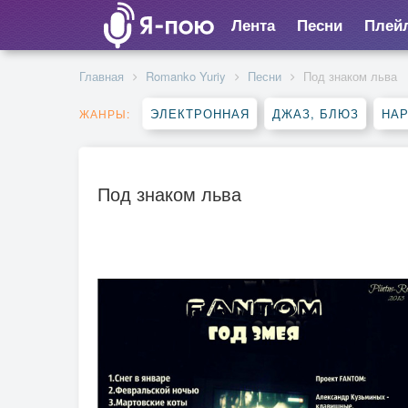
Лента
Песни
Плей
Главная
Romanko Yuriy
Песни
Под знаком льва
ЭЛЕКТРОННАЯ
ДЖАЗ, БЛЮЗ
НА
ЖАНРЫ:
Под знаком льва