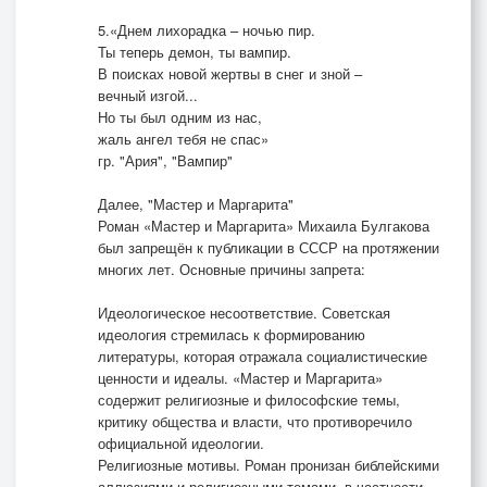
5.«Днем лихорадка – ночью пир.
Ты теперь демон, ты вампир.
В поисках новой жертвы в снег и зной –
вечный изгой...
Но ты был одним из нас,
жаль ангел тебя не спас»
гр. "Ария", "Вампир"
Далее, "Мастер и Маргарита"
Роман «Мастер и Маргарита» Михаила Булгакова
был запрещён к публикации в СССР на протяжении
многих лет. Основные причины запрета:
Идеологическое несоответствие. Советская
идеология стремилась к формированию
литературы, которая отражала социалистические
ценности и идеалы. «Мастер и Маргарита»
содержит религиозные и философские темы,
критику общества и власти, что противоречило
официальной идеологии.
Религиозные мотивы. Роман пронизан библейскими
аллюзиями и религиозными темами, в частности,