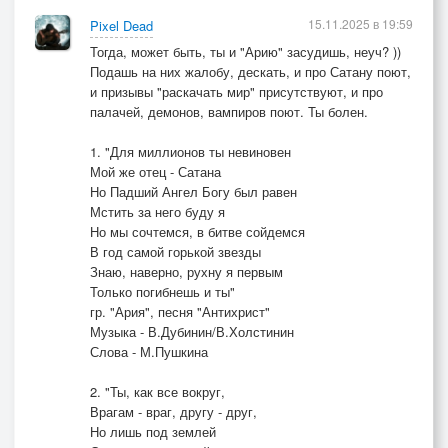
15.11.2025 в 19:59
Pixel Dead
Тогда, может быть, ты и "Арию" засудишь, неуч? ))
Подашь на них жалобу, дескать, и про Сатану поют,
и призывы "раскачать мир" присутствуют, и про
палачей, демонов, вампиров поют. Ты болен.
1. "Для миллионов ты невиновен
Мой же отец - Сатана
Но Падший Ангел Богу был равен
Мстить за него буду я
Но мы сочтемся, в битве сойдемся
В год самой горькой звезды
Знаю, наверно, рухну я первым
Только погибнешь и ты"
гр. "Ария", песня "Антихрист"
Музыка - В.Дубинин/В.Холстинин
Слова - М.Пушкина
2. "Ты, как все вокруг,
Врагам - враг, другу - друг,
Но лишь под землей