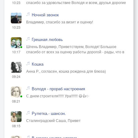
спасибо за удовольствие Володя и всем, друзья дорогие
10:23
Ночной звонок
Владимир, спасибо за визит и оценку!
10:23
Грешная любовь
Шпень Владимир, Приветствуем, Володя! Большое
спасибо от всех за оценку работы дорогой - рады, что в
10:17
Кошка
Анна Р., согласен, кошка рождена для блюза)
09:24
Володя - прораб настроения
С днем строителя!!!!!! Ура!!!!!!! 😃👍✨
08:21
Рулетка.- шансон.
Сталинградский Саша, Привет
08:15
В самом центре шторма