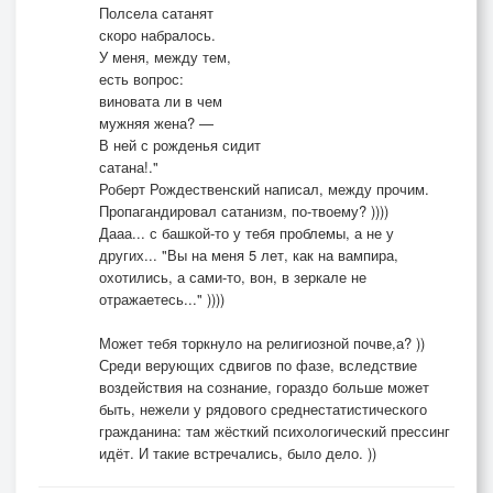
Полсела сатанят
В ней ангел и бес уживаются рядом:
скоро набралось.
в союзе со Светом и Тьмою исчадие ада.
У меня, между тем,
есть вопрос:
виновата ли в чем
Не женщина, праведный Бог,
мужняя жена? —
а исчадие ада...
В ней с рожденья сидит
сатана!."
Роберт Рождественский написал, между прочим.
Пропагандировал сатанизм, по-твоему? ))))
Дааа... с башкой-то у тебя проблемы, а не у
других... "Вы на меня 5 лет, как на вампира,
охотились, а сами-то, вон, в зеркале не
отражаетесь..." ))))
Может тебя торкнуло на религиозной почве,а? ))
Среди верующих сдвигов по фазе, вследствие
воздействия на сознание, гораздо больше может
быть, нежели у рядового среднестатистического
гражданина: там жёсткий психологический прессинг
идёт. И такие встречались, было дело. ))