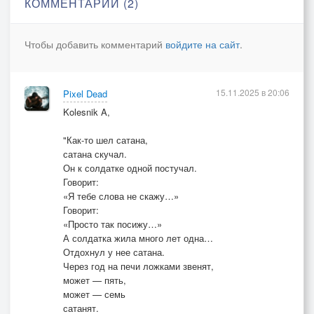
КОММЕНТАРИИ (2)
Лишь сердце вспыхнет в чувственном огне,
рассудок здравый укрывает тьма.
Чтобы добавить комментарий
войдите на сайт
.
Чуть различимый лёгкий звук шагов
способен унести в страну теней,
15.11.2025 в 20:06
Pixel Dead
отречься от кумиров и богов
Kolesnik A,
и стать слугою верным Сатане!
"Как-то шел сатана,
Воздушными замками рушится вера,
сатана скучал.
Он к солдатке одной постучал.
когда сквозь глубины знакомого взгляда
Говорит:
в колодец сознанья заглянет химера,
«Я тебе слова не скажу…»
душой завладевшая тень Люцифера –
Говорит:
земное живое исчадие ада.
«Просто так посижу…»
А солдатка жила много лет одна…
Отдохнул у нее сатана.
И глас её сладок. А взгляд её жгуч.
Через год на печи ложками звенят,
Ты стать обречён её верною тенью.
может — пять,
К познанью блаженства небесного ключ
может — семь
сатанят.
руки еле слышные прикосновенья.