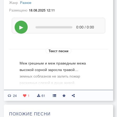
Жанр
Разное
Размещено
18.08.2025 12:11
▶
0:00 / 0:00
Текст песни
Меж грешным и меж праведным межа
высокой сорной заросла травой…
земных соблазнов не залить пожар
раскаянья слезой в душе живой.
24
Молитвой зов греха не заглушить.
1
61
Его геном вшивая в каждый нерв
плетёт искусно паутину лжи
ПОХОЖИЕ ПЕСНИ
в созданье божьем мститель – Люцифер.