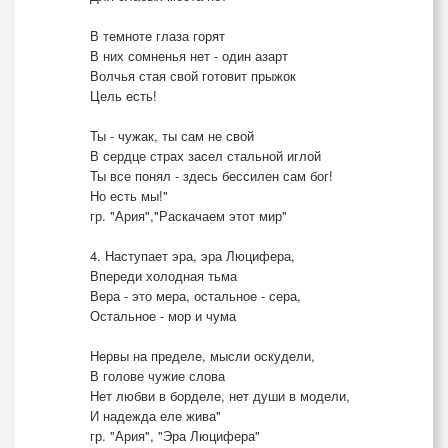
В темноте глаза горят
В них сомненья нет - один азарт
Волчья стая свой готовит прыжок
Цель есть!
Ты - чужак, ты сам не свой
В сердце страх засел стальной иглой
Ты все понял - здесь бессилен сам бог!
Но есть мы!"
гр. "Ария","Раскачаем этот мир"
4. Наступает эра, эра Люцифера,
Впереди холодная тьма
Вера - это мера, остальное - сера,
Остальное - мор и чума
Нервы на пределе, мысли оскудели,
В голове чужие слова
Нет любви в борделе, нет души в модели,
И надежда еле жива"
гр. "Ария", "Эра Люцифера"