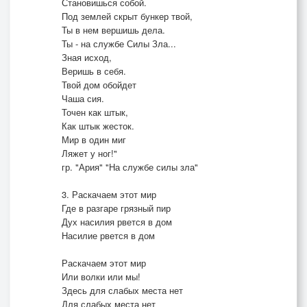
Становишься собой.
Под землей скрыт бункер твой,
Ты в нем вершишь дела.
Ты - на службе Силы Зла...
Зная исход,
Веришь в себя.
Твой дом обойдет
Чаша сия.
Точен как штык,
Как штык жесток.
Мир в один миг
Ляжет у ног!"
гр. "Ария" "На службе силы зла"
3. Раскачаем этот мир
Где в разгаре грязный пир
Дух насилия рвется в дом
Насилие рвется в дом
Раскачаем этот мир
Или волки или мы!
Здесь для слабых места нет
Для слабых места нет