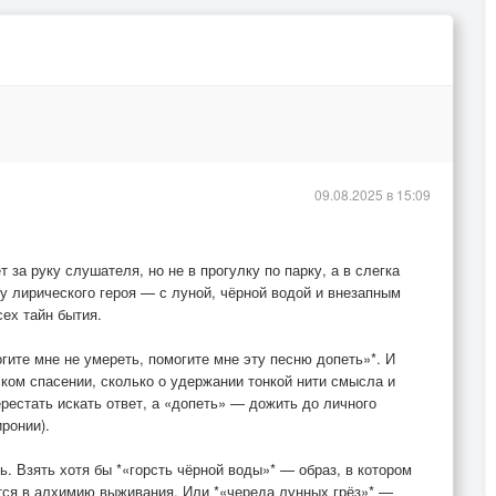
09.08.2025 в 15:09
 за руку слушателя, но не в прогулку по парку, а в слегка
 лирического героя — с луной, чёрной водой и внезапным
сех тайн бытия.
гите мне не умереть, помогите мне эту песню допеть»*. И
ском спасении, сколько о удержании тонкой нити смысла и
рестать искать ответ, а «допеть» — дожить до личного
ронии).
. Взять хотя бы *«горсть чёрной воды»* — образ, в котором
тся в алхимию выживания. Или *«череда лунных грёз»* —