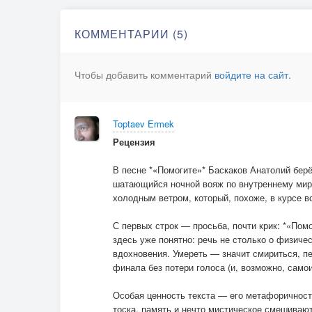
КОММЕНТАРИИ (5)
Чтобы добавить комментарий
войдите на сайт
.
Toptaev Ermek
Рецензия
В песне *«Помогите»* Баскаков Анатолий берёт
шатающийся ночной вояж по внутреннему миру
холодным ветром, который, похоже, в курсе в
С первых строк — просьба, почти крик: *«Помо
здесь уже понятно: речь не столько о физиче
вдохновения. Умереть — значит смириться, пе
финала без потери голоса (и, возможно, самои
Особая ценность текста — его метафоричность
тоска, память и нечто мистическое смешиваю