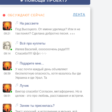
ПОМОЩЬ ПРОЕКТУ
ЛЕНТА
ОБСУЖДАЮТ СЕЙЧАС
На рассвете
Под Высоцкого. От имени удилища? Или я не
так понял? Сделана добротно песня. +++
09:21
Всё про куплеты
Ивлев Василий, ооооооочень рада!!!!!!
Спасибо!!!!!! 😃👍✨✨✨
09:14
Подарите мне...
У нас почти каждый день объявляют
беспилотную опасность, хотя казалось бы где
08:59
Украина и где Урал. Та
Лучик
Виктор спасибо! Согласен, метафорично. Но в
целом - это про любовь, расставания и встречи.
08:51
Зачем ты приснилась?
Текст хороший, и исполнение и музыка, всё