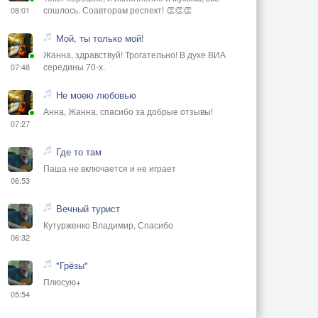
сошлось. Соавторам респект! 👏👏👏
08:01
Мой, ты только мой!
Жанна, здравствуй! Трогательно! В духе ВИА
середины 70-х.
07:48
Не моею любовью
Анна, Жанна, спасибо за добрые отзывы!
07:27
Где то там
Паша не включается и не играет
06:53
Вечный турист
Кутурженко Владимир, Спасибо
06:32
"Грёзы"
Плюсую+
05:54