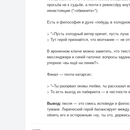
просьба не к судьбе, а почти к режиссёру вну
ненастоящие (*«обманите»*).
Есть и философия в духе «побудь в холодно
> *«Пусть холодный ветер кричит, пусть луна
> Тут герой признаётся, что молчание — не от
В ироничном ключе можно заметить, что текс
мессенджера и синей галочки: вопросы заданы,
упорное «вы ещё на линии?».
Финал — почти катарсис:
> *«Ты разорвал оковы любви, ты рассказал в
> То есть выход из лабиринта — в честности и
Вывод:
песня — это смесь исповеди и филосо
тумане. Лирический герой балансирует между
обнять его и осторожным «ну, ты это, держись