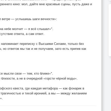
треннего кино: мол, дайте мне красивые сцены, пусть даже и
м ветре — услышишь шаги вечности»:
 на небе молчит — я всё слышал»*.
сутствие ответа, а сам ответ.
т напоминает переписку с Высшими Силами, только без
 но ответов мы так и не получаем, зато есть припев как
се мысли свои — тем, кто ближе»*.
 близости, а не в очередной «горсти чёрной воды».
фского квеста, где каждая метафора — как фонарик в
 трагичностью и тихой иронией, а мы — между желанием
».