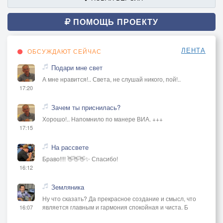
И ты разодета,
ПОМОЩЬ ПРОЕКТУ
Первое сентября…
Ты достаёшь,
ЛЕНТА
ОБСУЖДАЮТ СЕЙЧАС
Свою первую книгу,
Подари мне свет
А мне нравится!.. Света, не слушай никого, пой!..
Смотришь на меня,
17:20
а я не смотрю,
Показал тебе фигу,
Зачем ты приснилась?
Хорошо!.. Напомнило по манере ВИА. +++
17:15
Открываю книгу,
Записи в тетрадь,
На рассвете
Мне с тобою мило,
Браво!!!! 👋👋👋✨ Спасибо!
16:12
Наш букварь листать,
Земляника
Пролетят те годы,
Ну что сказать? Да прекрасное создание и смысл, что
Время не уйдёт,
является главным и гармония спокойная и чиста. Б
16:07
Мы остались те же,