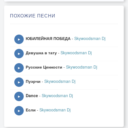
Краски нам даря,
Этот день запомним,
ПОХОЖИЕ ПЕСНИ
Первым сентября,
Первое сентября…
ЮБИЛЕЙНАЯ ПОБЕДА
-
Skywoodsman Dj
Первый день осени,
▶
Последний день лета,
Девушка в тату
-
Skywoodsman Dj
▶
Праздник у тебя…
Русские Ценности
-
Skywoodsman Dj
Этот день для цветов,
▶
И ты разодета,
Пуэрчи
-
Skywoodsman Dj
▶
Первое сентября…
Dance
-
Skywoodsman Dj
Ты достаёшь,
▶
Свою первую книгу,
Если
-
Skywoodsman Dj
▶
Смотришь на меня,
а я не смотрю,