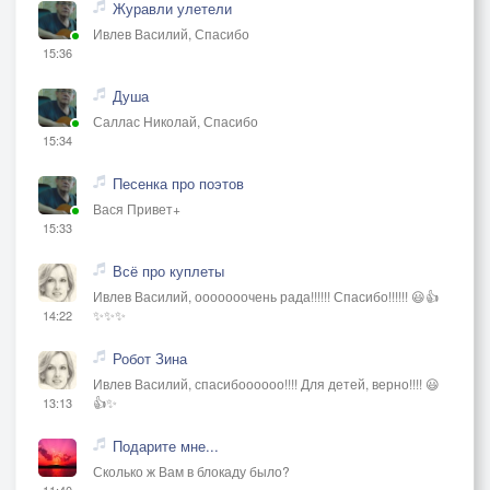
Журавли улетели
Молодость вперёд,
Ивлев Василий, Спасибо
15:36
Первое сентября…
Душа
Первый день осени,
Саллас Николай, Спасибо
Последний день лета,
15:34
Праздник у тебя…
Песенка про поэтов
Этот день для цветов,
Вася Привет+
15:33
И ты разодета,
Всё про куплеты
Первое сентября…
Ивлев Василий, ооооооочень рада!!!!!! Спасибо!!!!!! 😃👍
✨✨✨
14:22
Ты достаёшь,
Свою первую книгу,
Робот Зина
Ивлев Василий, спасибоооооо!!!! Для детей, верно!!!! 😃
Смотришь на меня,
👍✨
13:13
а я не смотрю,
Подарите мне...
Показал тебе фигу,
Сколько ж Вам в блокаду было?
11:40