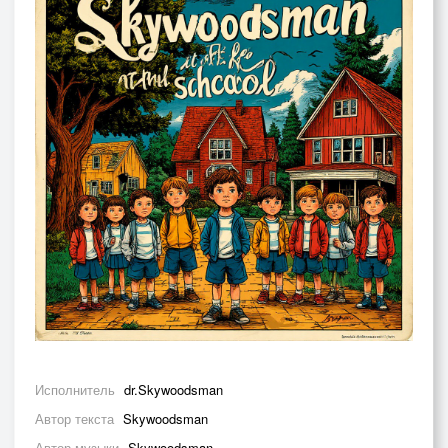
Исполнитель
dr.Skywoodsman
Автор текста
Skywoodsman
Автор музыки
Skywoodsman