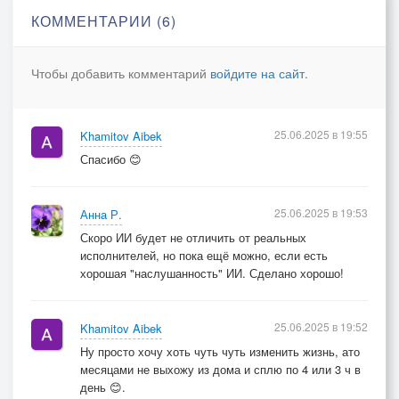
А пока просто с луной веду свой бред.
КОММЕНТАРИИ (6)
Припев
Чтобы добавить комментарий
войдите на сайт
.
Может, это я не такой, как все?
Может, просто сбился где-то по пути?
Я не вижу цели, не горю ничем —
25.06.2025 в 19:55
Khamitov Aibek
Просто ночь и я — в одной темноте.
Спасибо 😊
Аутро
Луна молчит, а я ей шепчу:
25.06.2025 в 19:53
Анна Р.
"Если честно — я больше не лечу."
Скоро ИИ будет не отличить от реальных
исполнителей, но пока ещё можно, если есть
Но вдруг, со временем, я найду
хорошая "наслушанность" ИИ. Сделано хорошо!
Что-то своё, хоть в этом аду.
25.06.2025 в 19:52
Khamitov Aibek
Ну просто хочу хоть чуть чуть изменить жизнь, ато
месяцами не выхожу из дома и сплю по 4 или 3 ч в
день 😊.