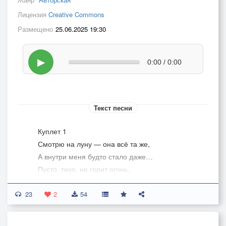
Лицензия
Creative Commons
Размещено
25.06.2025 19:30
▶
0:00 / 0:00
Текст песни
Куплет 1
Смотрю на луну — она всё та же,
А внутри меня будто стало даже…
Пусто, тихо, не горит огонь,
Я не знаю, где свой нашёл бы дом.
23
2
54
Раньше мечтал, верил в чудеса,
А сейчас тишина, и пустые глаза.