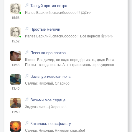
Танцуй против ветра
Ивлев Василий, спасибоооооо!!!! 🤗👍✨
15:53
Простые мелочи
Ивлев Василий, спасибоооооо!!! Всё верно!!! 🤗✨✨✨
15:52
Песенка про поэтов
Шпень Владимир, не надо передёргивать, дядя Вова.
Поэты - всегда поэты. А вот графоманы, прячущиеся
14:43
Вальпургиевская ночь
Саллас Николай, Спасибо
13:45
Возьми мое сердце
Задуэтились...) Хорошо!..
11:50
Катилась по асфальту
Саллас Николай, Николай спасибо!