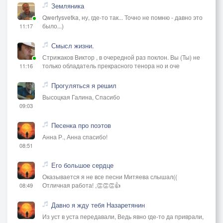
Земляника
Qwertysvetka, ну, где-то так... Точно не помню - давно это
было...)
11:17
Смысл жизни.
Стрижаков Виктор , в очередной раз поклон. Вы (Ты) не
только обладатель прекрасного тенора но и оче
11:16
Прогуляться я решил
Высоцкая Галина, Спасибо
09:03
Песенка про поэтов
Анна Р., Анна спасибо!
08:51
Его большое сердце
Оказывается я не все песни Митяева слышал((
Отличная работа! ,👏👏👏👍
08:49
Давно я жду тебя Назаретянин
Из уст в уста передавали, Ведь явно где-то да приврали,