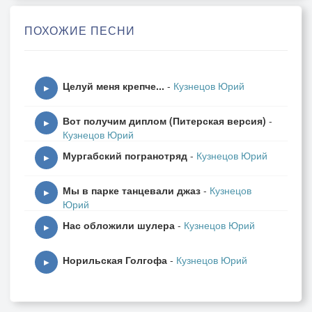
Душа безмолвная тоскует и скорбит
ПОХОЖИЕ ПЕСНИ
По тем мечтам, что мы не удержали.
Любовь сгорела, как листва
Целуй меня крепче...
-
Кузнецов Юрий
В осеннем пламени – дотла, бесследно.
▶
Остались только лишь слова,
Вот получим диплом (Питерская версия)
-
Что повторяю я уже бесцельно.
▶
Кузнецов Юрий
Мургабский погранотряд
-
Кузнецов Юрий
Теперь лишь память будут долго бередить
▶
Картины счастья, что мы рисовали.
Мы в парке танцевали джаз
-
Кузнецов
Душа безмолвная тоскует и скорбит
▶
Юрий
По тем мечтам, что мы не удержали.
Нас обложили шулера
-
Кузнецов Юрий
▶
Былая страсть давно прошла…
Норильская Голгофа
-
Кузнецов Юрий
Но в сердце место ей сменили муки
▶
Жестокая судьба нас развела –
По разным берегам речной излуки.