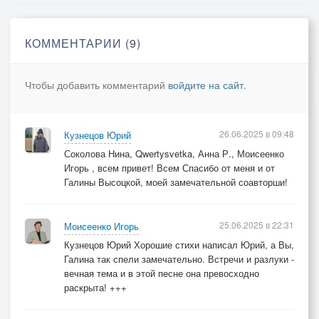
Теперь лишь память будут долго бередить
Картины счастья, что мы рисовали.
КОММЕНТАРИИ (9)
Душа безмолвная тоскует и скорбит
По тем мечтам, что мы не удержали.
Чтобы добавить комментарий
войдите на сайт
.
Душа безмолвная тоскует и скорбит
По тем мечтам, что мы не удержали.
26.06.2025 в 09:48
Кузнецов Юрий
Соколова Нина, Qwertysvetka, Анна Р., Моисеенко
Игорь , всем привет! Всем Спасибо от меня и от
Галины Высоцкой, моей замечательной соавторши!
25.06.2025 в 22:31
Моисеенко Игорь
Кузнецов Юрий Хорошие стихи написал Юрий, а Вы,
Галина так спели замечательно. Встречи и разлуки -
вечная тема и в этой песне она превосходно
раскрыта! +++