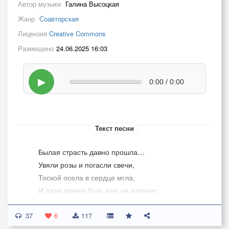
Автор музыки
Галина Высоцкая
Жанр
Соавторская
Лицензия
Creative Commons
Размещено
24.06.2025 16:03
▶
0:00 / 0:00
Текст песни
Былая страсть давно прошла…
Увяли розы и погасли свечи,
Тоской осела в сердце мгла,
И даже время боль мне не излечит.
37
Теперь лишь память будут долго бередить
6
117
Картины счастья, что мы рисовали.