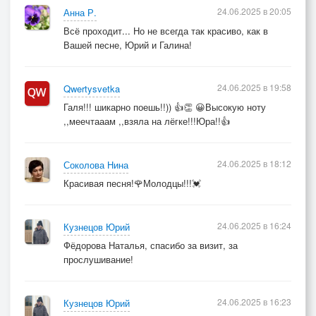
24.06.2025 в 20:05
Анна Р.
Всё проходит... Но не всегда так красиво, как в
Вашей песне, Юрий и Галина!
24.06.2025 в 19:58
Qwertysvetka
Галя!!! шикарно поешь!!)) 👍👏 😀Высокую ноту
,,меечтааам ,,взяла на лёгке!!!Юра!!👍
24.06.2025 в 18:12
Соколова Нина
Красивая песня!🌹Молодцы!!!💓
24.06.2025 в 16:24
Кузнецов Юрий
Фёдорова Наталья, спасибо за визит, за
прослушивание!
24.06.2025 в 16:23
Кузнецов Юрий