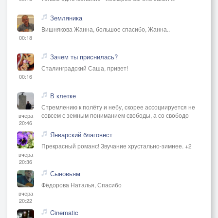
Земляника
Ам ам ам блинчик
Вишнякова Жанна, большое спасибо, Жанна..
Да под конинчик
00:18
Ам ам ам блинчик
Зачем ты приснилась?
Напился в свинчик
Сталинградский Саша, привет!
00:16
Круглый в масле со сметаной
В клетке
Круглый в масле со сметаной
Стремлению к полёту и небу, скорее ассоциируется не
совсем с земным пониманием свободы, а со свободо
вчера
20:46
Круглый в масле,круглый в масле
Январский благовест
Круглый в масле со сметаной
Прекрасный романс! Звучание хрустально-зимнее. +2
вчера
20:36
Блинчик
Сыновьям
Фёдорова Наталья, Спасибо
Ам ам ам
вчера
20:22
Cinematic
Блинчик