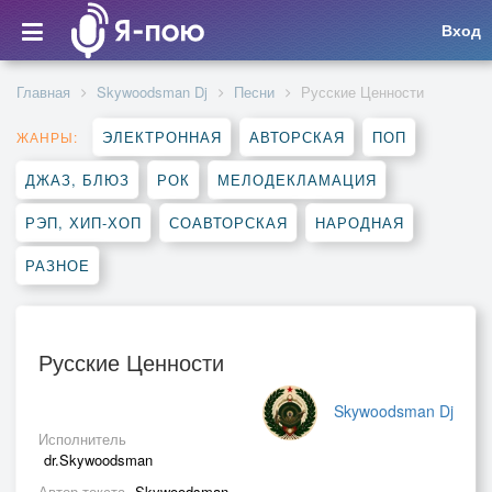
Вход
Главная
Skywoodsman Dj
Песни
Русские Ценности
ЭЛЕКТРОННАЯ
АВТОРСКАЯ
ПОП
ЖАНРЫ:
ДЖАЗ, БЛЮЗ
РОК
МЕЛОДЕКЛАМАЦИЯ
РЭП, ХИП-ХОП
СОАВТОРСКАЯ
НАРОДНАЯ
РАЗНОЕ
Русские Ценности
Skywoodsman Dj
Исполнитель
dr.Skywoodsman
Автор текста
Skywoodsman