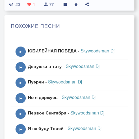
20
Круглый в масле со сметаной
1
77
Хочешь с кремом творогом
Толстый тонкий иль аладий
ПОХОЖИЕ ПЕСНИ
На углях чай с сапогом
Ам ам ам блинчик
ЮБИЛЕЙНАЯ ПОБЕДА
-
Skywoodsman Dj
Да под конинчик
▶
Ам ам ам блинчик
Девушка в тату
-
Skywoodsman Dj
Напился в свинчик
▶
Пуэрчи
-
Skywoodsman Dj
Ам ам ам блинчик
▶
Да под конинчик
Но я держусь
-
Skywoodsman Dj
Ам ам ам блинчик
▶
Напился в свинчик
Первое Сентября
-
Skywoodsman Dj
▶
Круглый в масле со сметаной
Я не буду Твоей
-
Skywoodsman Dj
▶
Круглый в масле со сметаной