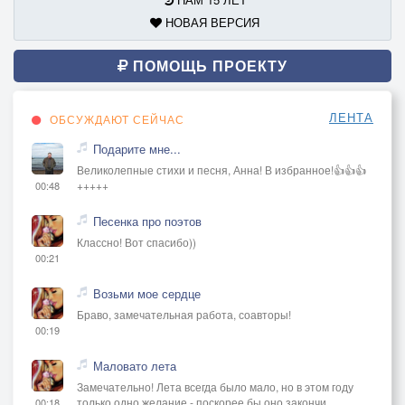
Смаж её там чем ни будь
НОВАЯ ВЕРСИЯ
Главное с собой взять водку
Если что то раздобудь
ПОМОЩЬ ПРОЕКТУ
Ам ам ам блинчик…
ЛЕНТА
ОБСУЖДАЮТ СЕЙЧАС
Да под конинчик
Подарите мне...
Ам ам ам блинчик
Великолепные стихи и песня, Анна! В избранное!👍👍👍
Напился в свинчик
+++++
00:48
Ам ам ам блинчик
Песенка про поэтов
Да под конинчик
Классно! Вот спасибо))
00:21
Ам ам ам блинчик
Напился в свинчик
Возьми мое сердце
Браво, замечательная работа, соавторы!
00:19
Ам ам ам блинчик
Да под конинчик
Маловато лета
Ам ам ам блинчик
Замечательно! Лета всегда было мало, но в этом году
Напился в свинчик
только одно желание - поскорее бы оно закончи
00:18