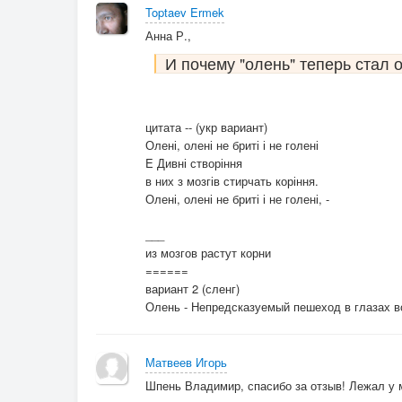
Toptaev Ermek
Анна Р.,
И почему "олень" теперь стал 
цитата -- (укр вариант)
Олені, олені не бриті і не голені
E Дивні створіння
в них з мозгів стирчать коріння.
Олені, олені не бриті і не голені, -
___
из мозгов растут корни
======
вариант 2 (сленг)
Олень - Непредсказуемый пешеход в глазах в
Матвеев Игорь
Шпень Владимир, спасибо за отзыв! Лежал у 