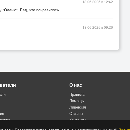
13.06.2025 в 12:42
у "Оленю". Рад, что понравилось.
13.06.2025 в 09:26
ватели
О нас
ели
Правила
Помощь
Лицензия
ция
Отзывы
дение
Контакты
Политика конфиденциальности
емости. Продолжая использовать сайт, вы соглашаетесь с нашей
Полит