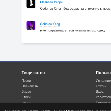
Матвеев Игорь
Соболев Олег, благодарю за внимание к моем
Sobolew Oleg
мне понравилась твоя музыка ты молодец
Творчество
Пользо
Песни
Исполнит
Плейлисты
Статьи
Видео
Вход
Стихи
Регистра
Блоги
Подтверж
Мы используем файлы cookie и Яндекс.Метрику для анализа посеща