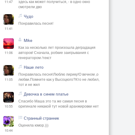
здесь как может получиться, - в одно окно
11:47
смотрели дво
Чудо
Понравилась песня!
11:41
Mike
Как за несколько лет произошла деградация
авторов! Сначала, робкие заигрывания с
11:06
генератором /текст
Наше лето
Понравилась песня!Люблю лирику!О вечном ,о
любви.Помните как у Высоцкого?Кто не любил,
11:05
тот и не жил
Девочка в синем платье
Спасибо Маша это та же самая песня в
оригинале никакой тут новой аранжировки нет
10:55
Странный странник
Оценила юмор.)))
10:44