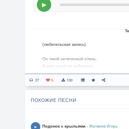
▶
Те
(любительская запись)
Он такой нетипичный олень,
И рога носит он набекрень.
Нетипичный олень, очень странный олень -
37
И рога, и мозги набекрень!
6
100
Он такой нетипичный олень,
ПОХОЖИЕ ПЕСНИ
Он с рассветом встает каждый день
И бредет по росе, пока спят еще все -
Вот такой нетипичный олень!
Подонок с крыльями
-
Матвеев Игорь
▶