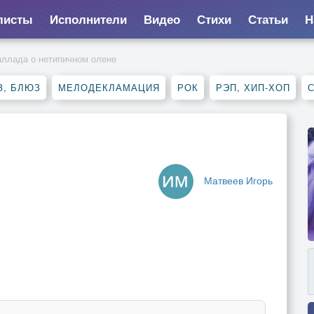
листы
Исполнители
Видео
Стихи
Статьи
Н
ллада о нетипичном олене
З, БЛЮЗ
МЕЛОДЕКЛАМАЦИЯ
РОК
РЭП, ХИП-ХОП
Матвеев Игорь