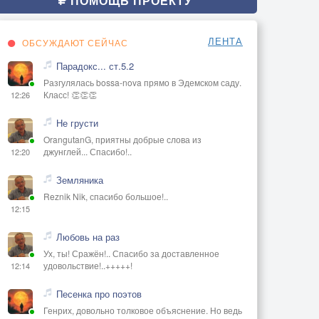
ПОМОЩЬ ПРОЕКТУ
ЛЕНТА
ОБСУЖДАЮТ СЕЙЧАС
Парадокс... ст.5.2
Разгулялась bossa-nova прямо в Эдемском саду.
Класс! 👏👏👏
12:26
Не грусти
OrangutanG, приятны добрые слова из
джунглей... Спасибо!..
12:20
Земляника
Reznik Nik, спасибо большое!..
12:15
Любовь на раз
Ух, ты! Сражён!.. Спасибо за доставленное
удовольствие!..+++++!
12:14
Песенка про поэтов
Генрих, довольно толковое объяснение. Но ведь