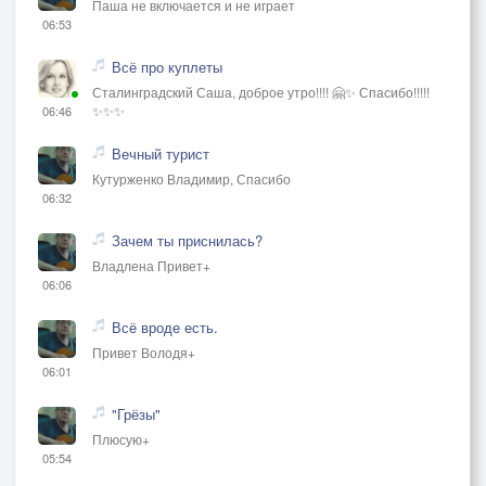
Паша не включается и не играет
06:53
Всё про куплеты
Сталинградский Саша, доброе утро!!!! 🤗✨ Спасибо!!!!!
✨✨✨
06:46
Вечный турист
Кутурженко Владимир, Спасибо
06:32
Зачем ты приснилась?
Владлена Привет+
06:06
Всё вроде есть.
Привет Володя+
06:01
"Грёзы"
Плюсую+
05:54