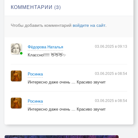
Летом, взрослея, становится плакса – Весна.
КОММЕНТАРИИ (3)
Здравствуй же, первое тёплое летнее утро…
Чтобы добавить комментарий
войдите на сайт
.
Словно второе рождение… новая жизнь…
Май был таким неприветливым, вздорным…
бестактным и сумрачно-хмурым…
03.06.2025 в 09:13
Фёдорова Наталья
Но в каждом мгновении ноты Вивальди…
Классно!!!!! 👋👋👋✨
«Мы тебя дождались...»
03.06.2025 в 08:54
Росинка
Интересно даже очень … Красиво звучит
03.06.2025 в 08:54
Росинка
Интересно даже очень … Красиво звучит