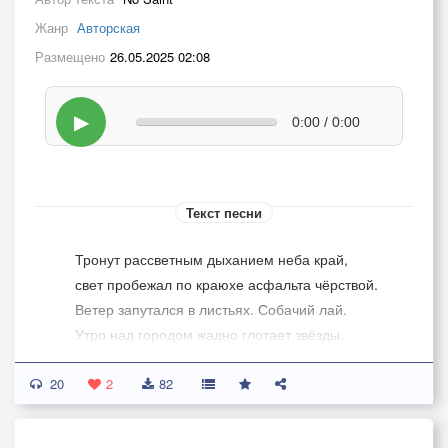
Жанр
Авторская
Размещено
26.05.2025 02:08
▶
0:00 / 0:00
Текст песни
Тронут рассветным дыханием неба край,
свет пробежал по краюхе асфальта чёрствой.
Ветер запутался в листьях. Собачий лай.
Утро над городом жадно глотает звёзды.
20
Стрелки часов отмеряют четвёртый час,
2
82
ночь расщепляя на атомный треск мгновений.
Свет, полумрак побеждая, рождает тени.