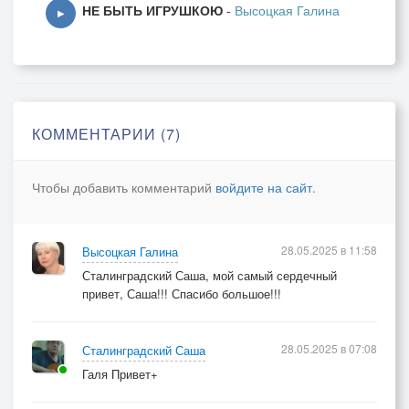
НЕ БЫТЬ ИГРУШКОЮ
-
Высоцкая Галина
В борьбе за цель
▶
За смыслы бытия
Лишь труд и шаг вперёд …всё изменяют
[Куплет 3]
Ты множество из множества миров
КОММЕНТАРИИ (7)
Где домом нашим стала вдруг земля
В пыли времён
Чтобы добавить комментарий
войдите на сайт
.
Средь сотен голосов
Мелодия звучит всегда твоя
28.05.2025 в 11:58
Высоцкая Галина
[Припев]
Сталинградский Саша, мой самый сердечный
Ты множество из множества меня
привет, Саша!!! Спасибо большое!!!
Прозренья свет мне душу осветляет
В борьбе за цель
28.05.2025 в 07:08
Сталинградский Саша
За смыслы бытия
Галя Привет+
Лишь труд и шаг вперёд всё изменяют