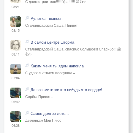
С днем строителя!!!!!! Ура!!!!!!! 😃👍✨
08:21
Рулетка.- шансон.
Сталинградский Саша, Привет
08:15
В самом центре шторма
Сталинградский Саша, спасибо большое!!! Спасибо!!! 🤗
👍✨
08:11
Каким меня ты ядом напоила
С удовольствием послушал +
07:04
Да возьмите же кто-нибудь это сердце!
Серёга Привет+
06:42
Самое долгое лето...
Девчонкам Мой Плюс+
06:38