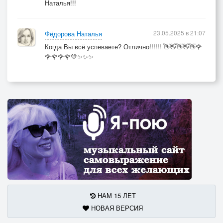
Наталья!!!
23.05.2025 в 21:07
Фёдорова Наталья
Когда Вы всё успеваете? Отлично!!!!!! 👋👋👋👋👋🌹
🌹🌹🌹🌹💛✨✨✨
НАМ 15 ЛЕТ
НОВАЯ ВЕРСИЯ