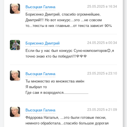
[Финал]
25.05.2025 в 16:34
Высоцкая Галина
Множество путей
Борисенко Дмитрий, спасибо огромнейшее,
Но я иду один
Дмитрий!!! Но вот конкурс...это ...не совсем
Сквозь радость дней и горечь перемен
то...тексты в них главные...от текста зависит 90%
Ты звёздный свет
И Ты мой ориентир
24.05.2025 в 00:34
Борисенко Дмитрий
Ты множество всегда
Если бы у нас был конкурс Суно-композиторов😊,я
….Мой новый мир...
точно знаю кто бы победил!!!🌹🌹🌹
© Copyright: Галина Алексеевна Высоцкая, 2025
23.05.2025 в 23:10
Высоцкая Галина
Свидетельство о публикации №125051101444
Ты множество из множества имён
Я выбрал то
Где сам я возродился......................
23.05.2025 в 21:09
Высоцкая Галина
Фёдорова Наталья, ...это были готовые песни,
немного обработала...спасибо большое дорогая