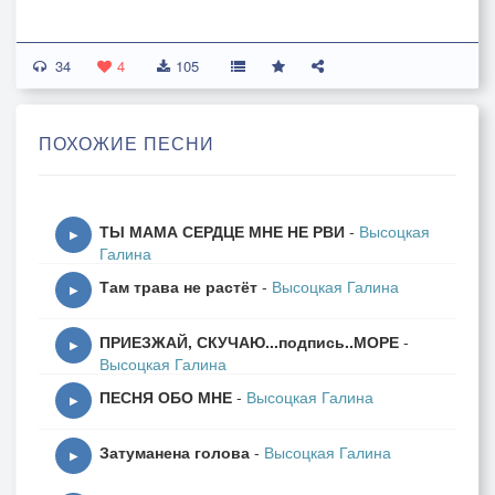
[Куплет]
34
Ты множество из множества имён
4
105
Я выбрал то
Где сам я возродился
ПОХОЖИЕ ПЕСНИ
И Купидон вонзает в сердце мне закон
Чтоб в одночасье я переродился
ТЫ МАМА СЕРДЦЕ МНЕ НЕ РВИ
-
Высоцкая
[Куплет 2]
▶
Галина
Ты множество и ты же воплощенье сна
Там трава не растёт
-
Высоцкая Галина
Я выбрал ту
▶
Что искры разжигала
ПРИЕЗЖАЙ, СКУЧАЮ...подпись..МОРЕ
-
И вечно в сердце страстью и сполна
▶
Высоцкая Галина
В своих созвездьях нежно укрывала
ПЕСНЯ ОБО МНЕ
-
Высоцкая Галина
▶
[Припев]
Затуманена голова
-
Высоцкая Галина
Ты множество из множества меня
▶
Прозренья свет мне душу осветляет