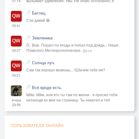
вызывает удивления. Увы. Не знаю: осознанно, и
01:14
Беглец
Спи давай 😁
00:41
Земляника
О.. Вов.. Пошел по ягоды и попал под дождь... Наше.
Помолого-Метеорологическое...))+++
00:27
Солнца луч.
Сам так хорошо можешь... 🤔Зачем тебе ии?
00:21
Всё вроде есть.
Mike. Mike, или кто ты там по жизни - я просил тебя
незаходи ко мне на страницу. Ты накатил и теб
вчера
23:59
ПОЛЬЗОВАТЕЛИ ОНЛАЙН