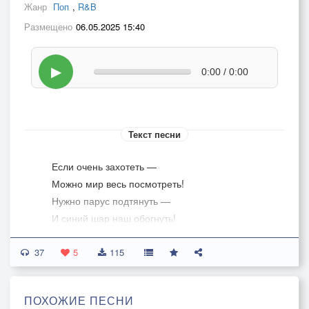
Жанр
Поп
,
R&B
Размещено
06.05.2025 15:40
▶
0:00 / 0:00
Текст песни
Если очень захотеть —
Можно мир весь посмотреть!
Нужно парус подтянуть —
И синий шар наш обогнуть!
37
Мы оставили бетон,
5
115
Нам совсем не нужен он!
Брызги — бисер на губах,
ПОХОЖИЕ ПЕСНИ
Пена — кружево в волнах!