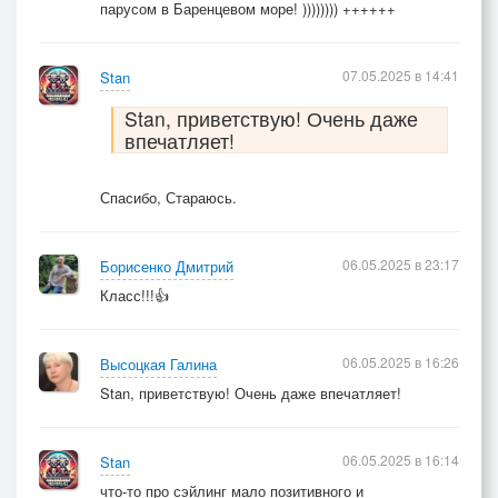
парусом в Баренцевом море! )))))))) ++++++
«Сэйлим!», «Сэйлим!», «Сэйлим!»….
07.05.2025 в 14:41
Stan
Вперёд! Вперёд!
Ветром вперёд!
Stan, приветствую! Очень даже
Сэйлим, сэйлим!
впечатляет!
Ждёт горизонт!
Спасибо, Стараюсь.
Если очень захотеть —
Можно мир весь посмотреть!
06.05.2025 в 23:17
Борисенко Дмитрий
Нужно парус подтянуть —
Класс!!!👍
И синий шар наш обогнуть!
«Сэйлим!», «Сэйлим!», «Сэйлим!»….
06.05.2025 в 16:26
Высоцкая Галина
Stan, приветствую! Очень даже впечатляет!
(с) Avstralopiteki 2025
https://song.link/Sailim
06.05.2025 в 16:14
Stan
что-то про сэйлинг мало позитивного и