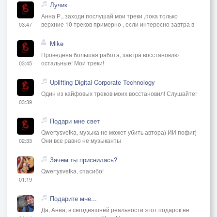
Лучик
Анна Р., заходи послушай мои треки ,пока только
верхние 10 треков примерно , если интересно завтра в
03:47
Mike
Проведена большая работа, завтра восстановлю
остальные! Мои треки!
03:45
Uplifting Digital Corporate Technology
Один из кайфовых треков моих восстановил! Слушайте!
03:39
Подари мне свет
Qwertysvetka, музыка не может убить автора) ИИ пофиг)
Они все равно не музыканты
02:33
Зачем ты приснилась?
Qwertysvetka, спасибо!
01:19
Подарите мне...
Да, Анна, в сегодняшней реальности этот подарок не