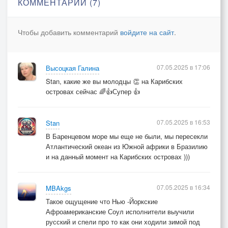
КОММЕНТАРИИ (7)
Здесь не нужен светофор,
Только ветер и хардкор!
Чтобы добавить комментарий
войдите на сайт
.
Соль на коже — память волн,
Киль как масло режет сон!
Волны — горки для кормы,
07.05.2025 в 17:06
Высоцкая Галина
Как прозрачные холмы!
Stan, какие же вы молодцы 👏 на Карибских
Порывом счастье принесёт
островах сейчас 🌈👍Супер 👍
Парус тянет нас вперёд!
«Сэйлим!», «Сэйлим!», «Сэйлим!»….
07.05.2025 в 16:53
Stan
В Баренцевом море мы еще не были, мы пересекли
Брызги бьются по бортам,
Атлантический океан из Южной африки в Бразилию
Парус тянет к небесам,
и на данный момент на Карибских островах )))
Ветры крутят карусель,
Небо стелет акварель!
07.05.2025 в 16:34
Каждый день как новый стих,
MBAkgs
Солнце катится за риф,
Такое ощущение что Нью -Йоркские
Афроамериканские Соул исполнители выучили
Всё, что нужно — парус, мы,
русский и спели про то как они ходили зимой под
И дорога до мечты!