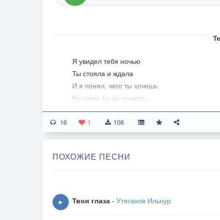
Те
Я увидел тебя ночью
Ты стояла и ждала
И я понял, чего ты хочешь
Но меня ты не поняла...
Ах, какой был изысканный вечер
16
Ах, какой был изысканный бал
1
108
Но сгорели последние свечи
И я даму свою потерял...
ПОХОЖИЕ ПЕСНИ
И теперь мой замок разрушен
И мой стяг покинул флагшток
Но бездомному рыцарю нужен
Дамы сердца счастливый цветок
Твои глаза
-
Утяганов Ильнур
▶
Я растратил всю жизнь понапрасну