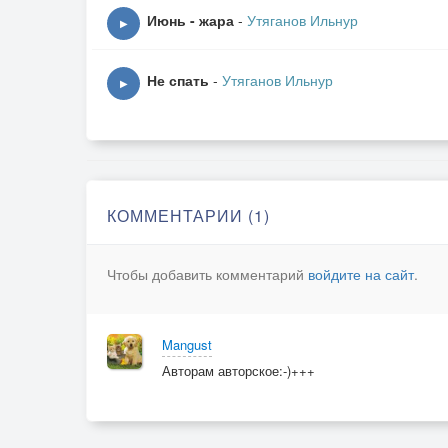
Как бродяга, кутила и вор
Июнь - жара
-
Утяганов Ильнур
Но своей дамы сердца прекрасной
▶
Не нашел среди дам до сих пор...
Не спать
-
Утяганов Ильнур
▶
28.08.2001 г. Рунь Ли
КОММЕНТАРИИ (1)
Чтобы добавить комментарий
войдите на сайт
.
Mangust
Авторам авторское:-)+++