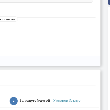
кст песни
За радугой-дугой
-
Утяганов Ильнур
▶