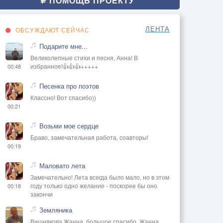
ПОМОЩЬ ПРОЕКТУ
ЛЕНТА
ОБСУЖДАЮТ СЕЙЧАС
Подарите мне...
Великолепные стихи и песня, Анна! В
избранное!👍👍👍+++++
00:48
Песенка про поэтов
Классно! Вот спасибо))
00:21
Возьми мое сердце
Браво, замечательная работа, соавторы!
00:19
Маловато лета
Замечательно! Лета всегда было мало, но в этом
году только одно желание - поскорее бы оно
00:18
закончи
Земляника
Вишнякова Жанна, большое спасибо, Жанна..