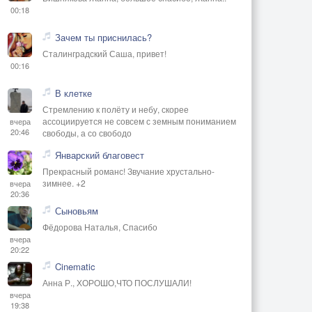
00:18
Зачем ты приснилась?
Сталинградский Саша, привет!
00:16
В клетке
Стремлению к полёту и небу, скорее
ассоциируется не совсем с земным пониманием
вчера
20:46
свободы, а со свободо
Январский благовест
Прекрасный романс! Звучание хрустально-
зимнее. +2
вчера
20:36
Сыновьям
Фёдорова Наталья, Спасибо
вчера
20:22
Cinematic
Анна Р., ХОРОШО,ЧТО ПОСЛУШАЛИ!
вчера
19:38