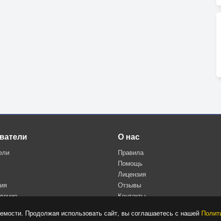
ватели
О нас
ели
Правила
Помощь
Лицензия
ция
Отзывы
дение
Контакты
Политика конфиденциальности
емости. Продолжая использовать сайт, вы соглашаетесь с нашей
Полит