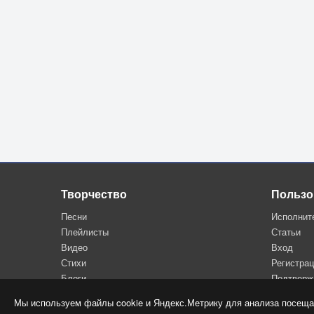
Творчество
Пользо
Песни
Исполнит
Плейлисты
Статьи
Видео
Вход
Стихи
Регистра
Блоги
Подтверж
Мы используем файлы cookie и Яндекс.Метрику для анализа посеща