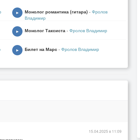
р
Монолог романтика (гитара)
-
Фролов
▶
Владимир
Монолог Таксиста
-
Фролов Владимир
▶
р
Билет на Марс
-
Фролов Владимир
▶
15.04.2025 в 11:09
о понравилось