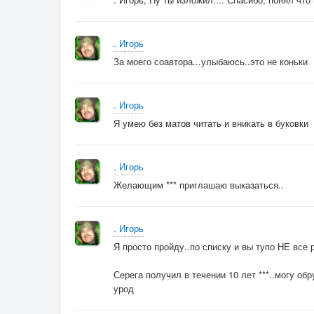
Ведь можно просто насладиться
Волшебной музыкой судьбы …
. Игорь
Этот минус, этот минус,
За моего соавтора...улыбаюсь..это не коньки
Для нас с тобою он станет плюс,
Пой со мной под этот минус,
. Игорь
И я в тебя точно влюблюсь…
Я умею без матов читать и вникать в буковки
. Игорь
Желающим *** приглашаю выказаться..
. Игорь
Я просто пройду..по списку и вы тупо НЕ все ру
Серега получил в течении 10 лет ***..могу о
урод