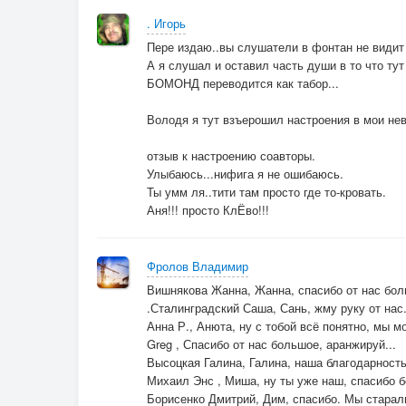
. Игорь
Пере издаю..вы слушатели в фонтан не видит
А я слушал и оставил часть души в то что тут
БОМОНД переводится как табор...
Володя я тут взъерошил настроения в мои не
отзыв к настроению соавторы.
Улыбаюсь...нифига я не ошибаюсь.
Ты умм ля..тити там просто где то-кровать.
Аня!!! просто КлЁво!!!
Фролов Владимир
Вишнякова Жанна, Жанна, спасибо от нас боль
.Сталинградский Саша, Сань, жму руку от нас.
Анна Р., Анюта, ну с тобой всё понятно, мы м
Greg , Спасибо от нас большое, аранжируй...
Высоцкая Галина, Галина, наша благодарность
Михаил Энс , Миша, ну ты уже наш, спасибо 
Борисенко Дмитрий, Дим, спасибо. Мы старали