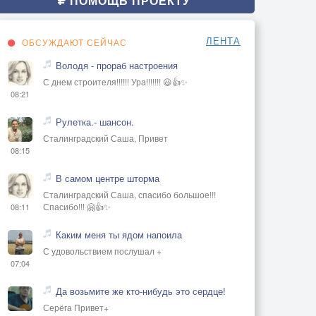
ПОМОЩЬ ПРОЕКТУ
ЛЕНТА
ОБСУЖДАЮТ СЕЙЧАС
Володя - прораб настроения
С днем строителя!!!!!! Ура!!!!!!! 😃👍✨
08:21
Рулетка.- шансон.
Сталинградский Саша, Привет
08:15
В самом центре шторма
Сталинградский Саша, спасибо большое!!!
Спасибо!!! 🤗👍✨
08:11
Каким меня ты ядом напоила
С удовольствием послушал +
07:04
Да возьмите же кто-нибудь это сердце!
Серёга Привет+