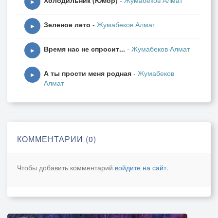
Холодильник (Юмор)
-
Жумабеков Алмат
▶
Зеленое лето
-
Жумабеков Алмат
▶
Время нас не спросит...
-
Жумабеков Алмат
▶
А ты прости меня родная
-
Жумабеков
▶
Алмат
КОММЕНТАРИИ (0)
Чтобы добавить комментарий
войдите на сайт
.