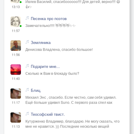
Ивлев Василий, спасибоооооо!!!! Для детей, верно!!!! 😃
👍✨
13:13
Песенка про поэтов
Замечательно!!!!! 👋👋👋👋✨✨
11:57
Земляника
Денисова Владлена, спасибо большое!
11:56
Подарите мне...
Сколько ж Вам в блокаду было?
11:40
Блиц.
Михаил Энс , спасибо. Если честно, сам себя удивил.
Ещё больше удивил Suno. С первого раза спел как
11:17
Теософский твист.
Кутурженко Владимир, благодарю. Не могу сказать, что
мне не нравится. ))) Последние несколько вещей
11:13