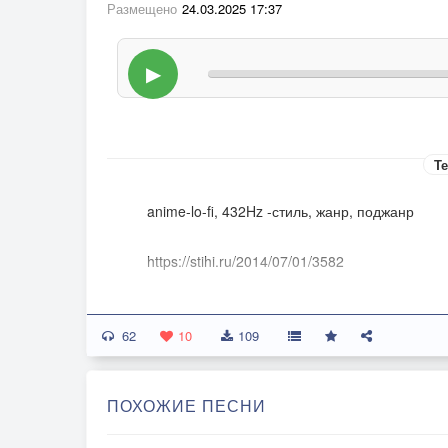
Размещено
24.03.2025 17:37
▶
Те
anime-lo-fi, 432Hz -стиль, жанр, поджанр
https://stihi.ru/2014/07/01/3582
Чудный вечер накрылся волною
62
К нам пришедшей с Созвездий других.
10
109
Чудный Вечер, присядь ты со мною-
Мы с тобою вдвоём погрустим.
ПОХОЖИЕ ПЕСНИ
Погрустим, что приходит всё к сроку.