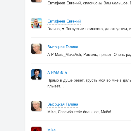
Евтифеев Евгений, спасибо 🙏 Вам большое, Е
Евтифеев Евгений
Галина, ♥️ Погрустим немножко, да отпустим,
Высоцкая Галина
А Р Mars_MaksVeir, Рамиль, привет! Очень рад
А РАМИЛЬ
Прямо в душе ревёт, грусть моя во мне в дал
плывёт...
Высоцкая Галина
Mike, Спасибо тебе большое, Майк!
Mike