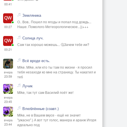
00:41
Земляника
О.. Вов.. Пошел по ягоды и попал под дождь...
Наше. Помолого-Метеорологическое...))+++
00:27
Солнца луч.
Сам так хорошо можешь... 🤔Зачем тебе ии?
00:21
Всё вроде есть.
Mike. Mike, или кто ты там по жизни - я просил
тебя незаходи ко мне на страницу. Ты накатил и
вчера
23:59
теб
Лучик
Mike, так тут сам Василий поёт же!
вчера
23:45
Влюблённые (соавт.)
Mike, не в Вашем вкусе - ещё не значит
"ужасно".) А вот тут голос, манера и аранж Игоря
вчера
23:44
идеально под