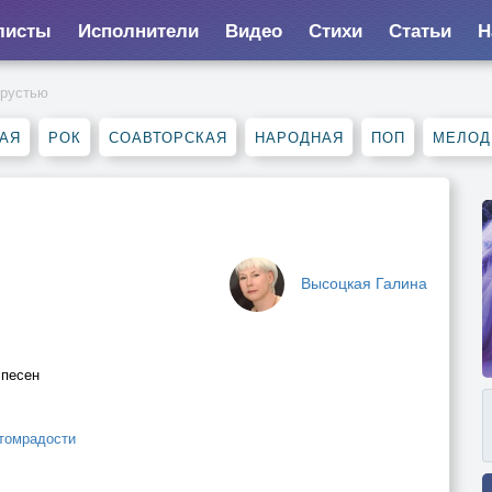
листы
Исполнители
Видео
Стихи
Статьи
Н
грустью
АЯ
РОК
СОАВТОРСКАЯ
НАРОДНАЯ
ПОП
МЕЛОД
Высоцкая Галина
 песен
томрадости