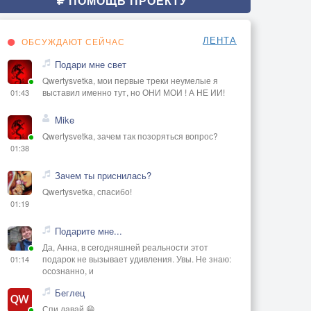
ПОМОЩЬ ПРОЕКТУ
ЛЕНТА
ОБСУЖДАЮТ СЕЙЧАС
Подари мне свет
Qwertysvetka, мои первые треки неумелые я
выставил именно тут, но ОНИ МОИ ! А НЕ ИИ!
01:43
Mike
Qwertysvetka, зачем так позоряться вопрос?
01:38
Зачем ты приснилась?
Qwertysvetka, спасибо!
01:19
Подарите мне...
Да, Анна, в сегодняшней реальности этот
подарок не вызывает удивления. Увы. Не знаю:
01:14
осознанно, и
Беглец
Спи давай 😁