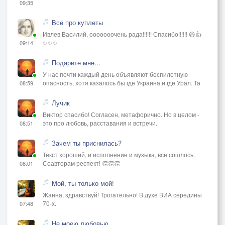
09:35
Всё про куплеты
Ивлев Василий, ооооооочень рада!!!!!! Спасибо!!!!!! 😃👍
✨✨✨
09:14
Подарите мне...
У нас почти каждый день объявляют беспилотную
опасность, хотя казалось бы где Украина и где Урал. Та
08:59
Лучик
Виктор спасибо! Согласен, метафорично. Но в целом -
это про любовь, расставания и встречи.
08:51
Зачем ты приснилась?
Текст хороший, и исполнение и музыка, всё сошлось.
Соавторам респект! 👏👏👏
08:01
Мой, ты только мой!
Жанна, здравствуй! Трогательно! В духе ВИА середины
70-х.
07:48
Не моею любовью