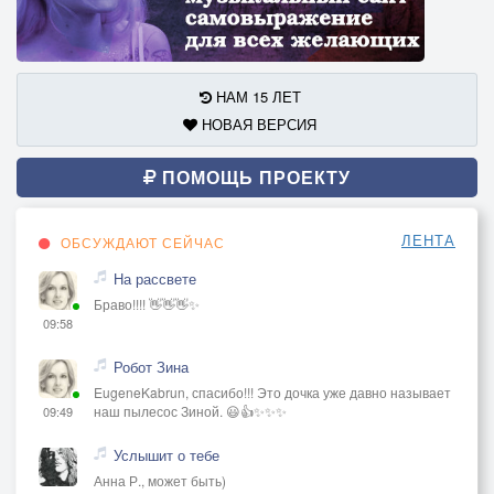
НАМ 15 ЛЕТ
НОВАЯ ВЕРСИЯ
ПОМОЩЬ ПРОЕКТУ
ЛЕНТА
ОБСУЖДАЮТ СЕЙЧАС
На рассвете
Браво!!!! 👋👋👋✨
09:58
Робот Зина
EugeneKabrun, спасибо!!! Это дочка уже давно называет
наш пылесос Зиной. 😃👍✨✨✨
09:49
Услышит о тебе
Анна Р., может быть)