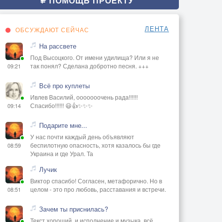
ПОМОЩЬ ПРОЕКТУ
ЛЕНТА
ОБСУЖДАЮТ СЕЙЧАС
На рассвете
Под Высоцкого. От имени удилища? Или я не
так понял? Сделана добротно песня. +++
09:21
Всё про куплеты
Ивлев Василий, ооооооочень рада!!!!!!
Спасибо!!!!!! 😃👍✨✨✨
09:14
Подарите мне...
У нас почти каждый день объявляют
беспилотную опасность, хотя казалось бы где
08:59
Украина и где Урал. Та
Лучик
Виктор спасибо! Согласен, метафорично. Но в
целом - это про любовь, расставания и встречи.
08:51
Зачем ты приснилась?
Текст хороший, и исполнение и музыка, всё