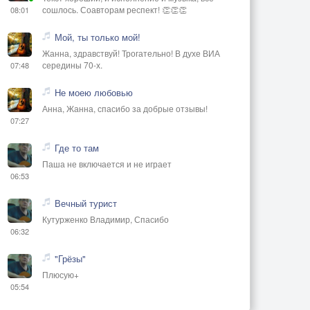
сошлось. Соавторам респект! 👏👏👏
08:01
Мой, ты только мой!
Жанна, здравствуй! Трогательно! В духе ВИА
середины 70-х.
07:48
Не моею любовью
Анна, Жанна, спасибо за добрые отзывы!
07:27
Где то там
Паша не включается и не играет
06:53
Вечный турист
Кутурженко Владимир, Спасибо
06:32
"Грёзы"
Плюсую+
05:54