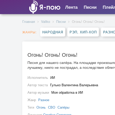
Лента
Песни
Плей
Главная
Valiko
Песни
Огонь! Огонь! Огонь!
НАРОДНАЯ
РЭП, ХИП-ХОП
РАЗН
ЖАНРЫ:
Огонь! Огонь! Огонь!
Песня для нашего сапёра. На площадке произошло 
лучшему, никто не пострадал, а последствия облег
Исполнитель
ИИ
Автор текста
Гулько Валентина Валерьевна
Автор музыки
Моя обработка в ИИ
Жанр
Разное
Теги
Огонь
СВО
Сапёры
Лицензия
Creative Commons