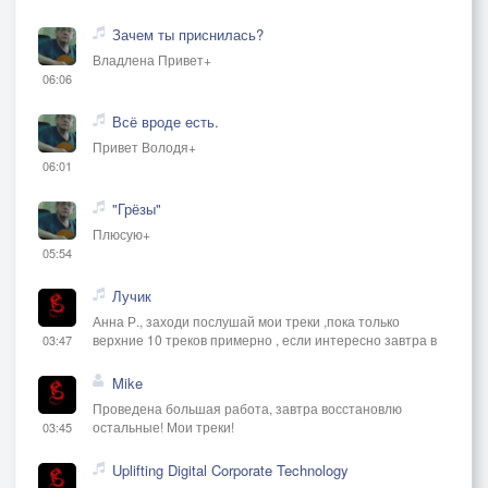
Зачем ты приснилась?
Владлена Привет+
06:06
Всё вроде есть.
Привет Володя+
06:01
"Грёзы"
Плюсую+
05:54
Лучик
Анна Р., заходи послушай мои треки ,пока только
верхние 10 треков примерно , если интересно завтра в
03:47
Mike
Проведена большая работа, завтра восстановлю
остальные! Мои треки!
03:45
Uplifting Digital Corporate Technology