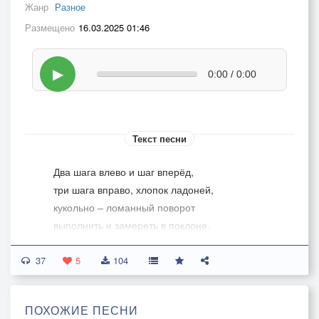
Жанр
Разное
Размещено
16.03.2025 01:46
▶
0:00 / 0:00
Текст песни
Два шага влево и шаг вперёд,
три шага вправо, хлопок ладоней,
кукольно – ломанный поворот
выполнить и замереть в поклоне.
37
От сотворенья один закон
5
104
не может оспорен быть и нарушен –
следовать преданно за рукой,
ПОХОЖИЕ ПЕСНИ
пальцев движениям быть послушным.