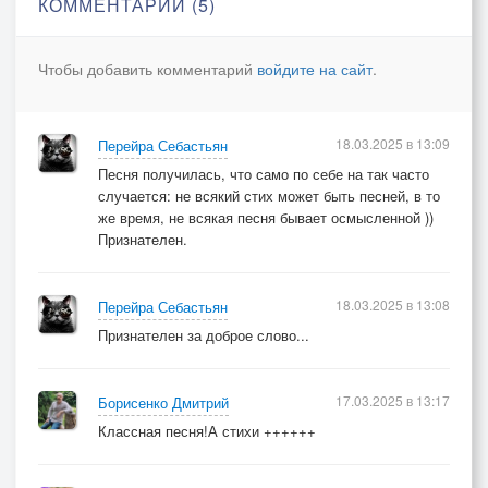
КОММЕНТАРИИ (5)
мир – театр, я на сцене его живу,
пока нити привязаны к этим пальцам.
Чтобы добавить комментарий
войдите на сайт
.
Облетают, как листья, туманы-сны,
в календарную стаю сбиваясь, годы.
18.03.2025 в 13:09
Перейра Себастьян
гибких марионеток и тех, иных,
Песня получилась, что само по себе на так часто
что примерили образы кукловодов.
случается: не всякий стих может быть песней, в то
Я сегодня неловок, прошу просить.
же время, не всякая песня бывает осмысленной ))
Но, зависим мой каждый нейрон и нерв
Признателен.
от движения и натяжения нитей,
что ведут к вашим пальцам, мон шер…
18.03.2025 в 13:08
Перейра Себастьян
Признателен за доброе слово...
Пусть по венам курсирует кровь – река
и пульсирует в такт ей живая клетка:
17.03.2025 в 13:17
до морозного инея на висках
Борисенко Дмитрий
я всего-то лишь - марионетка…
Классная песня!А стихи ++++++
Влюблённая марионетка..
Марионетка…