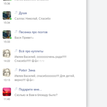
15:36
Душа
Саллас Николай, Спасибо
15:34
Песенка про поэтов
Вася Привет+
15:33
Всё про куплеты
Ивлев Василий, ооооооочень рада!!!!!!
Спасибо!!!!!! 😃👍✨✨✨
14:22
Робот Зина
Ивлев Василий, спасибоооооо!!!! Для детей,
верно!!!! 😃👍✨
13:13
Подарите мне...
Сколько ж Вам в блокаду было?
11:40