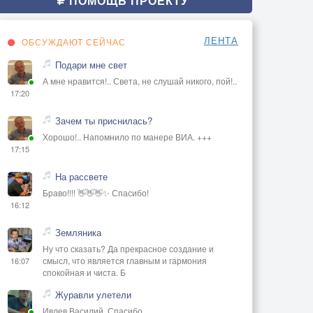
ПОМОЩЬ ПРОЕКТУ
ЛЕНТА
ОБСУЖДАЮТ СЕЙЧАС
Подари мне свет
А мне нравится!.. Света, не слушай никого, пой!..
17:20
Зачем ты приснилась?
Хорошо!.. Напомнило по манере ВИА. +++
17:15
На рассвете
Браво!!!! 👋👋👋✨ Спасибо!
16:12
Земляника
Ну что сказать? Да прекрасное создание и
смысл, что является главным и гармония
16:07
спокойная и чиста. Б
Журавли улетели
Ивлев Василий, Спасибо