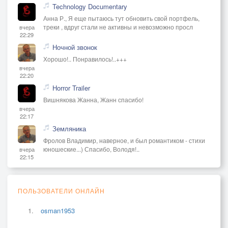
Technology Documentary
Анна Р., Я еще пытаюсь тут обновить свой портфель,
треки , вдруг стали не активны и невозможно просл
вчера
22:29
Ночной звонок
Хорошо!.. Понравилось!..+++
вчера
22:20
Horror Trailer
Вишнякова Жанна, Жанн спасибо!
вчера
22:17
Земляника
Фролов Владимир, наверное, и был романтиком - стихи
юношеские...) Спасибо, Володя!..
вчера
22:15
ПОЛЬЗОВАТЕЛИ ОНЛАЙН
osman1953