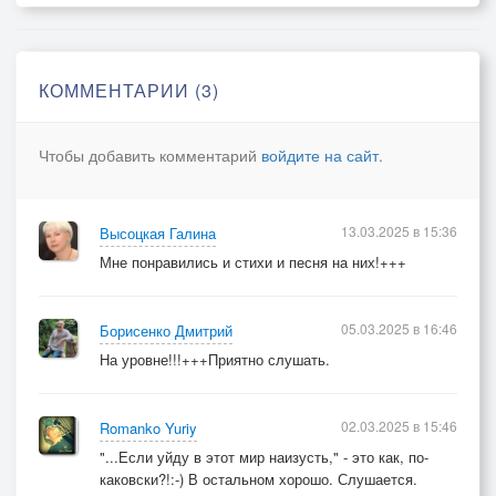
Куплет 2
Я уже не шучу, не смеюсь,
КОММЕНТАРИИ (3)
Я не рядом, но всё же здесь…
Если вдруг ты меня вспомнишь,
Чтобы добавить комментарий
войдите на сайт
.
Не плачь… Просто выше взгляни.
Кто-то заплачет: «Исчез, пропал…»
13.03.2025 в 15:36
Высоцкая Галина
Кто-то шепнет: «Судьба украла…»
Мне понравились и стихи и песня на них!+++
А кто-то, тихо внутри улыбнувшись,
Скажет: «Наконец-то он пал…»
05.03.2025 в 16:46
Борисенко Дмитрий
Припев
На уровне!!!+++Приятно слушать.
Но ты знай – я был счастлив, даже если не знал,
02.03.2025 в 15:46
Romanko Yuriy
Этот мир меня бил, но я в нем до конца не сгорел.
"...Если уйду в этот мир наизусть," - это как, по-
Я любил эту жизнь, хоть она меня бросила вниз,
каковски?!:-) В остальном хорошо. Слушается.
Просто вспомни меня, но без боли, без слез…