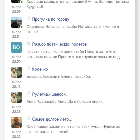
Хороший марш, отмечу праздник! Анна, Володя, третьим
буду! ) +8
вчера
23:59
Прогулка по городу
Фёдорова Наталья, спасибо Наташа за внимание и
отзыв!
вчера
22:51
Разбор поэтических полётов
Прости за то, что не ценил тебя Прости за то что
оставлял ночами Прости что в трудные часы не под
вчера
22:50
Колечко
Бочаров Алексей и Елена , спасибо.
вчера
22:43
Рулетка.- шансон.
Анна Р., спасибо Анна. Да я больше лирик.
вчера
22:36
Самое долгое лето...
Хлеб нашей жизни печётся из этой муки... Чудесные
строки, как и вся песня!..
вчера
22:33