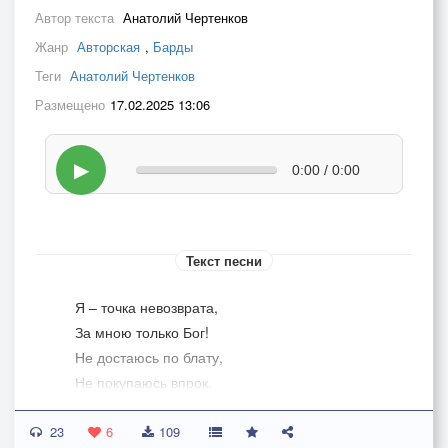
Автор текста
Анатолий Чертенков
Жанр
Авторская
,
Барды
Теги
Анатолий Чертенков
Размещено
17.02.2025 13:06
▶
0:00 / 0:00
Текст песни
­­Я – точка невозврата,
За мною только Бог!
Не достаюсь по блату,
Не покупаюсь впрок.
Мне разговор тверёзый
23
О жизни ни к чему…
6
109