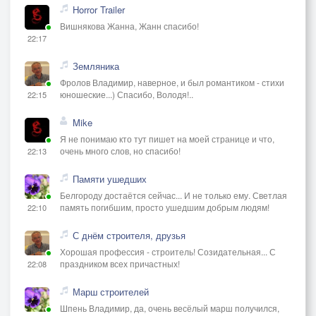
Horror Trailer
Вишнякова Жанна, Жанн спасибо!
22:17
Земляника
Фролов Владимир, наверное, и был романтиком - стихи
юношеские...) Спасибо, Володя!..
22:15
Mike
Я не понимаю кто тут пишет на моей странице и что,
очень много слов, но спасибо!
22:13
Памяти ушедших
Белгороду достаётся сейчас... И не только ему. Светлая
память погибшим, просто ушедшим добрым людям!
22:10
С днём строителя, друзья
Хорошая профессия - строитель! Созидательная... С
праздником всех причастных!
22:08
Марш строителей
Шпень Владимир, да, очень весёлый марш получился,