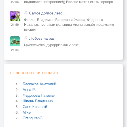
поднимает настроение!)) Вполне может стать корпора
22:06
Самое долгое лето...
Фролов Владимир, Вишнякова Жанна, Фёдорова
Наталья, пусть вам мельница жизни выдаёт продукцию
21:59
высшег
Любовь на раз
Qwertysvetka, дуроррЙожик Алекс,
21:54
ПОЛЬЗОВАТЕЛИ ОНЛАЙН
Баскаков Анатолий
Анна Р.
Фёдорова Наталья
Шпень Владимир
Саня Красный
Mike
OrangutanG