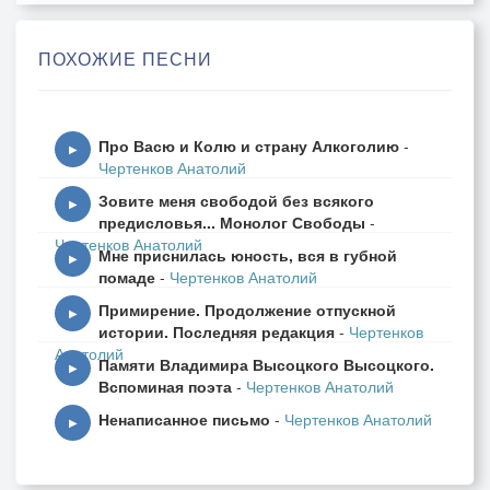
Я вытираю слёзы
Поэту своему.
ПОХОЖИЕ ПЕСНИ
Он третий день на фотке
Рисует грустный стих,
А я бутылку водки
Про Васю и Колю и страну Алкоголию
-
Шаманю на двоих.
▶
Чертенков Анатолий
Гранёные стаканы –
Зовите меня свободой без всякого
Оптический прицел...
▶
предисловья... Монолог Свободы
-
И напилась я пьяной,
Чертенков Анатолий
Мне приснилась юность, вся в губной
А мальчик протрезвел.
▶
помаде
-
Чертенков Анатолий
Примирение. Продолжение отпускной
Я – точка невозврата,
▶
истории. Последняя редакция
-
Чертенков
За мною только Бог!
Анатолий
Памяти Владимира Высоцкого Высоцкого.
Не достаюсь по блату,
▶
Вспоминая поэта
-
Чертенков Анатолий
Не покупаюсь впрок.
Ненаписанное письмо
-
Чертенков Анатолий
Он поперхнулся матом
▶
И вышел в никуда…
Я – точка невозврата,