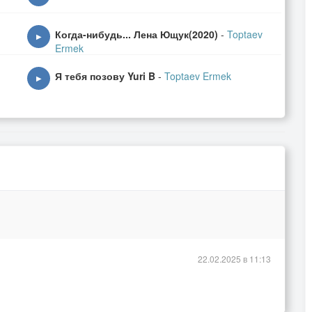
Когда-нибудь... Лена Ющук(2020)
-
Toptaev
▶
Ermek
Я тебя позову Yuri B
-
Toptaev Ermek
▶
совсем не знаем,
 уповаем.
й этой,
за ответом.
верил в Бога,
,
ина и счастье,
 ненастья.
22.02.2025 в 11:13
 не думал,
ном.
дитесь,