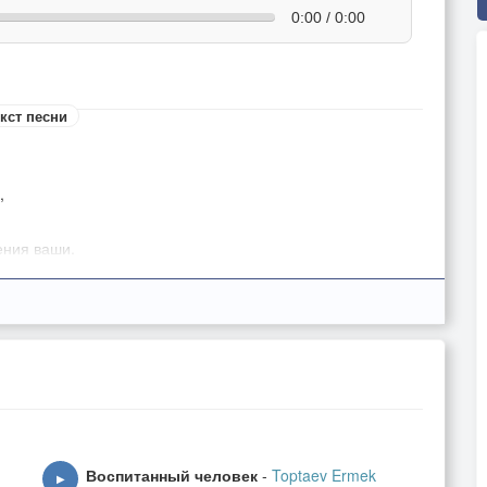
0:00 / 0:00
кст песни
,
ения ваши.
быть в жизни краше?
каре,
в кошмаре.
Воспитанный человек
-
Toptaev Ermek
▶