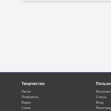
Помолитесь сейчас со мной, на коленях стоя
--------------
© Copyright: Юрий Бегунов, 2012
Свидетельство о публикации №11204090478
Творчество
Пользо
Песни
Исполнит
Плейлисты
Статьи
Видео
Вход
Стихи
Регистра