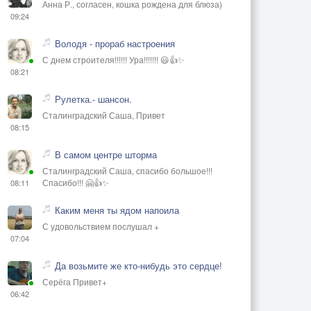
Анна Р., согласен, кошка рождена для блюза)
09:24
Володя - прораб настроения
С днем строителя!!!!!! Ура!!!!!!! 😃👍✨
08:21
Рулетка.- шансон.
Сталинградский Саша, Привет
08:15
В самом центре шторма
Сталинградский Саша, спасибо большое!!!
Спасибо!!! 🤗👍✨
08:11
Каким меня ты ядом напоила
С удовольствием послушал +
07:04
Да возьмите же кто-нибудь это сердце!
Серёга Привет+
06:42