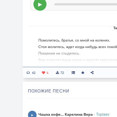
▶
Те
Помолитесь, братья, со мной на коленях.
Стоя молитесь, ждет когда-нибудь всех покой
Покаяния не стыдитесь.
Вам отпустят ваши грехи и простят преступл
Были овцы, теперь пастухи — что же может 
42
4
72
Нужно только открыть сердца
И очистить свой дух и тело,
ПОХОЖИЕ ПЕСНИ
Уповая на милость Творца,
Ставить искренне правое дело.
И нельзя без конца твердить о спасении и о 
Лучше Бога в себя впустить и не жить более 
Чашка кофе... Карелина Вера
-
Toptaev
▶