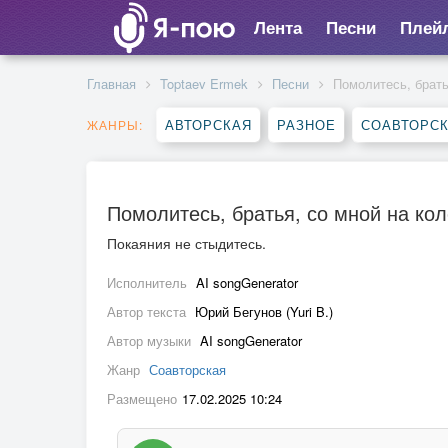
Лента
Песни
Плей
Главная
Toptaev Ermek
Песни
Помолитесь, брать
АВТОРСКАЯ
РАЗНОЕ
СОАВТОРС
ЖАНРЫ:
Помолитесь, братья, со мной на кол
Покаяния не стыдитесь.
Исполнитель
AI songGenerator
Автор текста
Юрий Бегунов (Yuri B.)
Автор музыки
AI songGenerator
Жанр
Соавторская
Размещено
17.02.2025 10:24