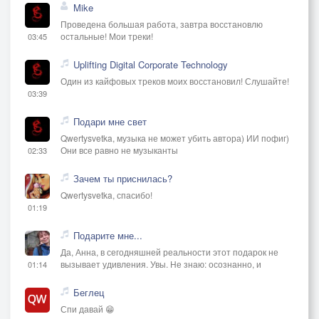
Mike
Проведена большая работа, завтра восстановлю
остальные! Мои треки!
03:45
Uplifting Digital Corporate Technology
Один из кайфовых треков моих восстановил! Слушайте!
03:39
Подари мне свет
Qwertysvetka, музыка не может убить автора) ИИ пофиг)
Они все равно не музыканты
02:33
Зачем ты приснилась?
Qwertysvetka, спасибо!
01:19
Подарите мне...
Да, Анна, в сегодняшней реальности этот подарок не
вызывает удивления. Увы. Не знаю: осознанно, и
01:14
Беглец
Спи давай 😁