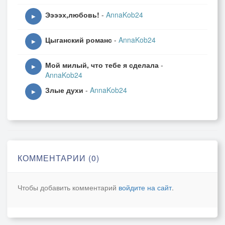
Ээээх,любовь!
-
AnnaKob24
▶
Цыганский романс
-
AnnaKob24
▶
Мой милый, что тебе я сделала
-
▶
AnnaKob24
Злые духи
-
AnnaKob24
▶
КОММЕНТАРИИ (0)
Чтобы добавить комментарий
войдите на сайт
.