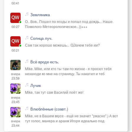
00:41
Земляника
О.. Вов.. Пошел по ягоды и попал под дождь... Наше.
Помолого-Метеорологическое...))+++
00:27
Солнца луч.
Сам так хорошо можешь... 🤔Зачем тебе ии?
00:21
Всё вроде есть.
Mike. Mike, или кто ты там по жизни - я просил тебя
незаходи ко мне на страницу. Ты накатил и теб
вчера
23:59
Лучик
Mike, так тут сам Василий поёт же!
вчера
23:45
Влюблённые (соавт.)
Mike, не в Вашем вкусе - ещё не значит "ужасно".) А вот
тут голос, манера и аранж Игоря идеально под
вчера
23:44