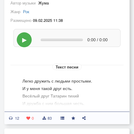
Автор музыки
Жума
Жанр
Рок
Размещено
09.02.2025 11:38
▶
0:00 / 0:00
Текст песни
Легко дружить с людьми простыми.
И у меня такой друг есть.
Весёлый друг Татарин тихий
И дружба с ним большая честь.
Печаль в глазах но блеск в улыбке.
12
С простой душой как дважды два
0
83
Идёт по жизненной тропинке
И улыбаясь как и я...