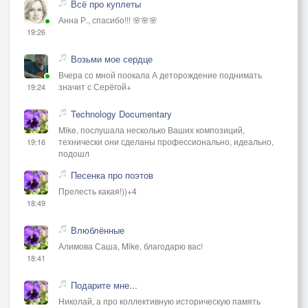
Всё про куплеты
Анна Р., спасибо!!! 🌸🌸🌸
19:26
Возьми мое сердце
Вчера со мной поокала А деторождение поднимать
значит с Серёгой+
19:24
Technology Documentary
Mike, послушала несколько Ваших композиций,
технически они сделаны профессионально, идеально,
19:16
подошл
Песенка про поэтов
Прелесть какая!))+4
18:49
Влюблённые
Алимова Саша, Mike, благодарю вас!
18:41
Подарите мне...
Николай, а про коллективную историческую память