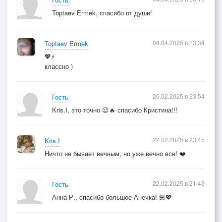
И от твоих нелепых фраз кружится голова
Toptaev Ermek, спасибо от души!
Мы вместе, но чужиетнезнаю почему
Я это не пойму
04.04.2025 в 13:34
Toptaev Ermek
Наверно я не тот, наверно ты не та
💖⚡
классно )
Так почему же нужно нам обманывать себя
Холодная постель и нас как будто нет
И лишь молчание в ответ
26.02.2025 в 23:54
Гость
Kris.I, это точно 😉🔥 спасибо Кристина!!!
Может, правда отпустить...
И научиться снова жить...
22.02.2025 в 23:45
Kris.I
Ничто не бывает вечным, но уже вечно все! ❤️
22.02.2025 в 21:43
Гость
Анна Р., спасибо большое Анечка! 🌺💖