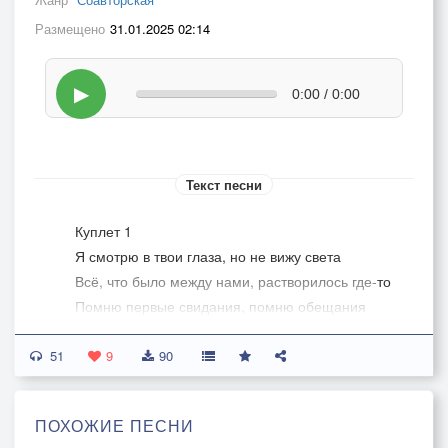
Размещено
31.01.2025 02:14
▶
0:00 / 0:00
Текст песни
Куплет 1
Я смотрю в твои глаза, но не вижу света
Всё, что было между нами, растворилось где-то
Помню первые свидания, помню обещания
А теперь пустые встречи, глупые молчания
51
Ты присутствуешь, но словно за стеной
9
90
Я пытаюсь достучаться, ты такой чужой
Каждый вечер, как спектакль - улыбки, фразы
ПОХОЖИЕ ПЕСНИ
А внутри всё рассыпается, как пазлы