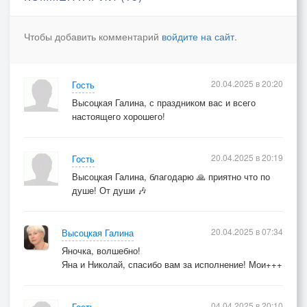
Я пыталась отогреть твой зимний вечер
Но в ответ лишь получала холод встречный
Чтобы добавить комментарий
войдите на сайт
.
Все объятия без чувства, поцелуи без души
Мы с тобой как две планеты в бесконечной тиши
Может, хватит притворяться, может, время
20.04.2025 в 20:20
Гость
отпустить
Высоцкая Галина, с праздником вас и всего
Эту странную привычку рядом просто быть
настоящего хорошего!
Я устала от игры в любовь и верность
Когда в сердце пустота и только серость
20.04.2025 в 20:19
Гость
Высоцкая Галина, благодарю 🙏 приятно что по
Бридж:
душе! От души 🎶
Мы так боимся одиночества
Что выбираем полумрак
И этот плен по собственной воле
20.04.2025 в 07:34
Высоцкая Галина
Превращается в lifetime track
Яночка, волшебно!
Яна и Николай, спасибо вам за исполнение! Мои+++
Припев:
Фальшивая любовь, фальшивые слова
04.04.2025 в 20:10
Гость