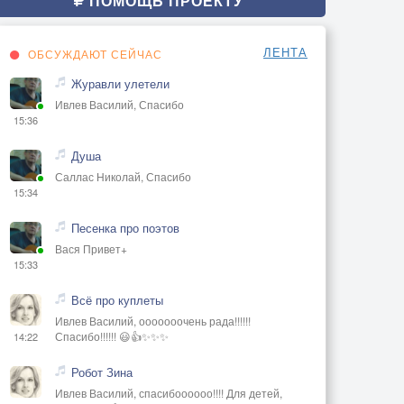
ПОМОЩЬ ПРОЕКТУ
ЛЕНТА
ОБСУЖДАЮТ СЕЙЧАС
Журавли улетели
Ивлев Василий, Спасибо
15:36
Душа
Саллас Николай, Спасибо
15:34
Песенка про поэтов
Вася Привет+
15:33
Всё про куплеты
Ивлев Василий, ооооооочень рада!!!!!!
Спасибо!!!!!! 😃👍✨✨✨
14:22
Робот Зина
Ивлев Василий, спасибоооооо!!!! Для детей,