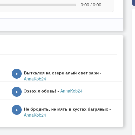
0:00 / 0:00
Выткался на озере алый свет зари
-
▶
AnnaKob24
Ээээх,любовь!
-
AnnaKob24
▶
Не бродить, не мять в кустах багряных
-
▶
AnnaKob24