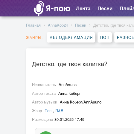
Лента
Песни
Плей
Главная
AnnaKob24
Песни
Детство, где твоя кал
МЕЛОДЕКЛАМАЦИЯ
ПОП
РАЗНО
ЖАНРЫ:
Детство, где твоя калитка?
Исполнитель
AnnAsuno
Автор текста
Анна Коберг
Автор музыки
Анна Коберг/AnnAsuno
Жанр
Поп
,
R&B
Размещено
30.01.2025 17:49