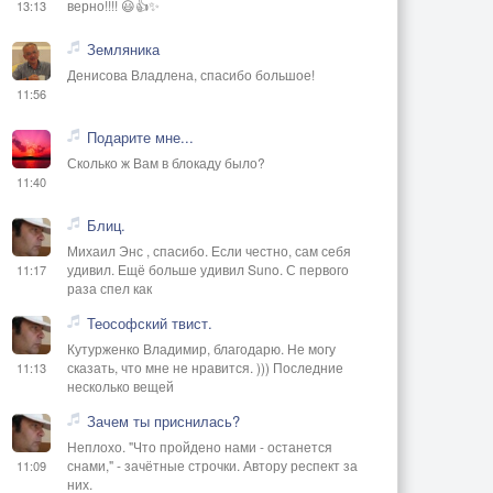
верно!!!! 😃👍✨
13:13
Земляника
Денисова Владлена, спасибо большое!
11:56
Подарите мне...
Сколько ж Вам в блокаду было?
11:40
Блиц.
Михаил Энс , спасибо. Если честно, сам себя
удивил. Ещё больше удивил Suno. С первого
11:17
раза спел как
Теософский твист.
Кутурженко Владимир, благодарю. Не могу
сказать, что мне не нравится. ))) Последние
11:13
несколько вещей
Зачем ты приснилась?
Неплохо. "Что пройдено нами - останется
снами," - зачётные строчки. Автору респект за
11:09
них.