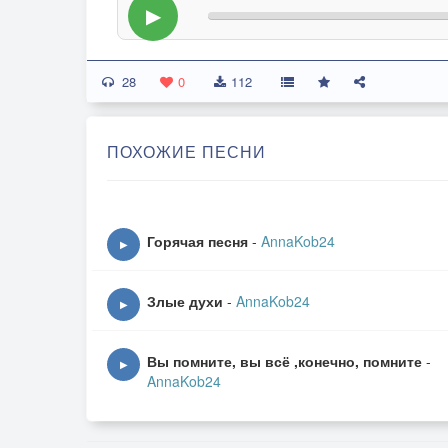
▶
28
0
112
ПОХОЖИЕ ПЕСНИ
Горячая песня
-
AnnaKob24
▶
Злые духи
-
AnnaKob24
▶
Вы помните, вы всё ,конечно, помните
-
▶
AnnaKob24