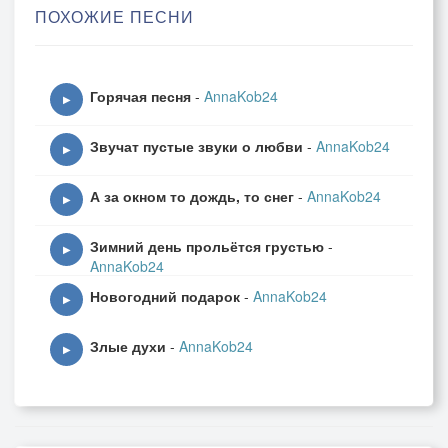
ПОХОЖИЕ ПЕСНИ
Моя - далёкая горячая планета,
Твоя - далёкая холодная звезда,
Моё - горячее цветное лето,
Горячая песня
-
AnnaKob24
Твоя - лыжнёй в снегу прямая борозда.
▶
И наш связной - слова, как- будто птицы,
Звучат пустые звуки о любви
-
AnnaKob24
Летят в ночной тиши, и от звезды к звезде -
▶
Слагаются построчно в вереницы,
А за окном то дождь, то снег
-
AnnaKob24
Давно ненужных фраз не мне и не тебе...
▶
Зимний день прольётся грустью
-
▶
AnnaKob24
Новогодний подарок
-
AnnaKob24
▶
Злые духи
-
AnnaKob24
▶