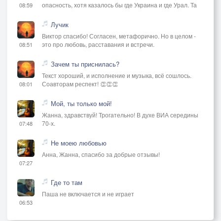
опасность, хотя казалось бы где Украина и где Урал. Та
08:59
Лучик
Виктор спасибо! Согласен, метафорично. Но в целом -
это про любовь, расставания и встречи.
08:51
Зачем ты приснилась?
Текст хороший, и исполнение и музыка, всё сошлось.
Соавторам респект! 👏👏👏
08:01
Мой, ты только мой!
Жанна, здравствуй! Трогательно! В духе ВИА середины
70-х.
07:48
Не моею любовью
Анна, Жанна, спасибо за добрые отзывы!
07:27
Где то там
Паша не включается и не играет
06:53