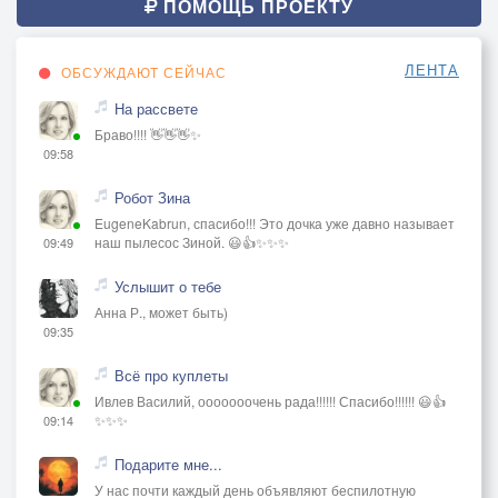
ПОМОЩЬ ПРОЕКТУ
ЛЕНТА
ОБСУЖДАЮТ СЕЙЧАС
На рассвете
Браво!!!! 👋👋👋✨
09:58
Робот Зина
EugeneKabrun, спасибо!!! Это дочка уже давно называет
наш пылесос Зиной. 😃👍✨✨✨
09:49
Услышит о тебе
Анна Р., может быть)
09:35
Всё про куплеты
Ивлев Василий, ооооооочень рада!!!!!! Спасибо!!!!!! 😃👍
✨✨✨
09:14
Подарите мне...
У нас почти каждый день объявляют беспилотную