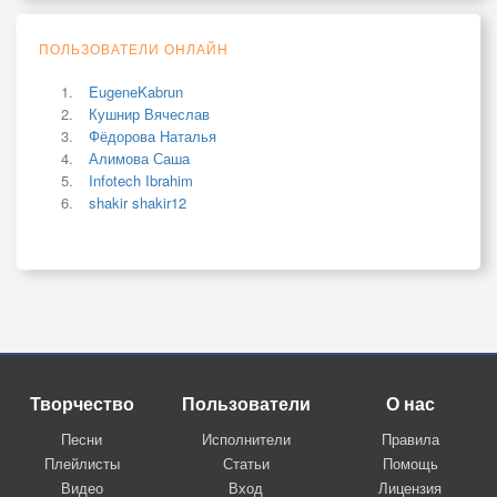
ПОЛЬЗОВАТЕЛИ ОНЛАЙН
EugeneKabrun
Кушнир Вячеслав
Фёдорова Наталья
Алимова Саша
Infotech Ibrahim
shakir shakir12
Творчество
Пользователи
О нас
Песни
Исполнители
Правила
Плейлисты
Статьи
Помощь
Видео
Вход
Лицензия