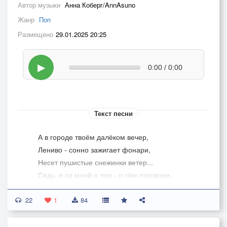
Автор музыки
Анна Коберг/AnnAsuno
Жанр
Поп
Размещено
29.01.2025 20:25
▶
0:00 / 0:00
Текст песни
А в городе твоём далёком вечер,
Лениво - сонно зажигает фонари,
Несет пушистые снежинки ветер...
Сядь, и со мной о том - о сём поговори...
Хоть я в далёком параллельном мире,
22
И у меня сейчас светает за окном,
1
84
Все ясно, как и дважды два четыре,
Что разговор опять отложим на потом.