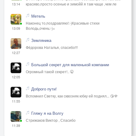
красиво,просто осенью и зимойй я там чаще ,чем ле
13:14
Метель
Наконец то,поздравляю!:-)Красивые стихи
Володь,очень:-)+
13:09
Земляника
Фёдорова Наталья, спасибо!!!
12:27
Большой секрет для маленькой компании
Огромный такой секрет!.. 🤫
12:05
Доброго пути!
Вспомнил Светку, как сквозняк юбку ей поднял... 😘🌹
11:55
Гляжу я на Волгу
Стрижаков Виктор , Спасибо
11:39