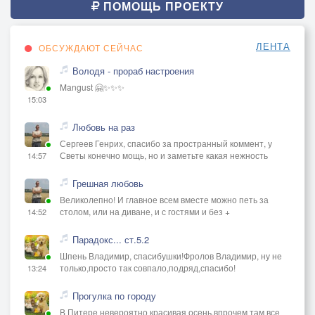
ПОМОЩЬ ПРОЕКТУ
ЛЕНТА
ОБСУЖДАЮТ СЕЙЧАС
Володя - прораб настроения
Mangust 🤗✨✨✨
15:03
Любовь на раз
Сергеев Генрих, спасибо за пространный коммент, у
Светы конечно мощь, но и заметьте какая нежность
14:57
Грешная любовь
Великолепно! И главное всем вместе можно петь за
столом, или на диване, и с гостями и без +
14:52
Парадокс... ст.5.2
Шпень Владимир, спасибушки!Фролов Владимир, ну не
только,просто так совпало,подряд,спасибо!
13:24
Прогулка по городу
В Питере невероятно красивая осень,впрочем там все