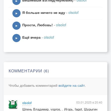
Вишнёвый взгляд(черновик)
-
olsolof
▶
Я больше ничего не жду
-
olsolof
▶
Прости, Любовь!
-
olsolof
▶
Ещё вчера
-
olsolof
▶
КОММЕНТАРИИ (6)
Чтобы добавить комментарий
войдите на сайт
.
03.01.2025 в 20:40
olsolof
Шпень Владимир, vopros, . Игорь, fagot, Шурыгин