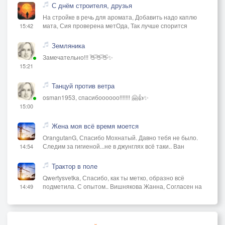
С днём строителя, друзья
На стройке в речь для аромата, Добавить надо каплю
мата, Сия проверена метОда, Так лучше спорится
15:42
Земляника
Замечательно!!! 👋👋👋✨
15:21
Танцуй против ветра
osman1953, спасибоооооо!!!!!!! 🤗👍✨
15:00
Жена моя всё время моется
OrangutanG, Спасибо Мохнатый. Давно тебя не было.
Следим за гигиеной...не в джунглях всё таки.. Ван
14:54
Трактор в поле
Qwertysvetka, Спасибо, как ты метко, образно всё
подметила. С опытом.. Вишнякова Жанна, Согласен на
14:49