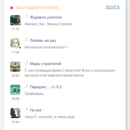
ЛЕНТА
ОБСУЖДАЮТ СЕЙЧАС
Журавли улетели
Михаил Энс , Миша Спасибо
17:12
Любовь на раз
Интересно получилось!!! ✨
17:04
Марш строителей
С наступающим Днём Строителя! Всех и персонально
авторов этой замечательной песни
16:32
Парадокс... ст.5.2
Графомань
16:28
На миг
Анна Р., спасибо, я очень рад!
15:44