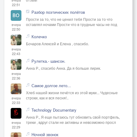
22:51
Разбор поэтических полётов
Прости за то, что не ценил тебя Прости за то что
оставлял ночами Прости что в трудные часы не под
вчера
22:50
Колечко
Бочаров Алексей и Елена , спасибо.
вчера
22:43
Рулетка.- шансон.
Анна Р., спасибо Анна. Да я больше лирик.
вчера
22:36
Самое долгое лето...
Хлеб нашей жизни печётся из этой муки... Чудесные
строки, как и вся песня!..
вчера
22:33
Technology Documentary
Анна Р., Я еще пытаюсь тут обновить свой портфель,
треки , вдруг стали не активны и невозможно просл
вчера
22:29
Ночной звонок