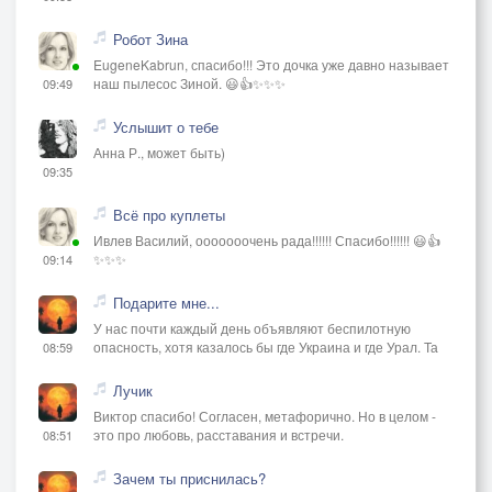
Робот Зина
EugeneKabrun, спасибо!!! Это дочка уже давно называет
наш пылесос Зиной. 😃👍✨✨✨
09:49
Услышит о тебе
Анна Р., может быть)
09:35
Всё про куплеты
Ивлев Василий, ооооооочень рада!!!!!! Спасибо!!!!!! 😃👍
✨✨✨
09:14
Подарите мне...
У нас почти каждый день объявляют беспилотную
опасность, хотя казалось бы где Украина и где Урал. Та
08:59
Лучик
Виктор спасибо! Согласен, метафорично. Но в целом -
это про любовь, расставания и встречи.
08:51
Зачем ты приснилась?