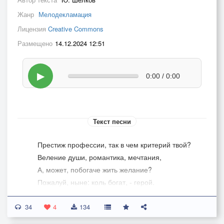
Жанр
Мелодекламация
Лицензия
Creative Commons
Размещено
14.12.2024 12:51
▶
0:00 / 0:00
Текст песни
Престиж профессии, так в чем критерий твой?
Веление души, романтика, мечтания,
А, может, побогаче жить желание?
Пожалуй, ныне: коль богат, - герой.
Кому поэт сегодня нужен?
34
Да и вчера, позавчера?
4
134
Круг именитых и не бедствующих сужен,