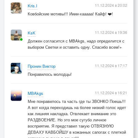
11.12.2024 в 20:02
Kris.I
Ковбойские мотивы!!! Ииии-хааааа! Кайф! ❤️!
11.12.2024 в 19:36
KsK
Должен согласится с MBAkgs, надо определится с
выбором Светки и оставить одну. Спасибо всем!+
11.12.2024 в 17:17
Пронин Виктор
Понравилось молодцы!
11.12.2024 в 16:21
MBAkgs
Мне понравилось та часть где ты ЗВОНКО Поешь!!!
А вот когда переходишь на более низкий голос идет
как лишняя накладка. Отвлекает внимание это
РАЗДВОЕНИЕ. Но это мое сугубо личное
восприятие. Я представил такую ОТВЯЗНУЮ
ДЕВАХУ КАВБОЙШУ в кожанных сапогах с плеткой