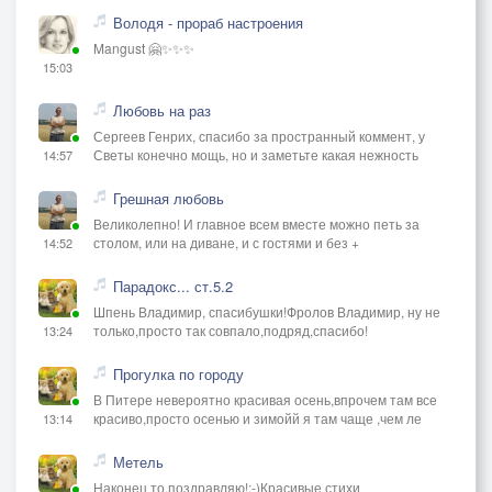
Володя - прораб настроения
Mangust 🤗✨✨✨
15:03
Любовь на раз
Сергеев Генрих, спасибо за пространный коммент, у
Светы конечно мощь, но и заметьте какая нежность
14:57
Грешная любовь
Великолепно! И главное всем вместе можно петь за
столом, или на диване, и с гостями и без +
14:52
Парадокс... ст.5.2
Шпень Владимир, спасибушки!Фролов Владимир, ну не
только,просто так совпало,подряд,спасибо!
13:24
Прогулка по городу
В Питере невероятно красивая осень,впрочем там все
красиво,просто осенью и зимойй я там чаще ,чем ле
13:14
Метель
Наконец то,поздравляю!:-)Красивые стихи