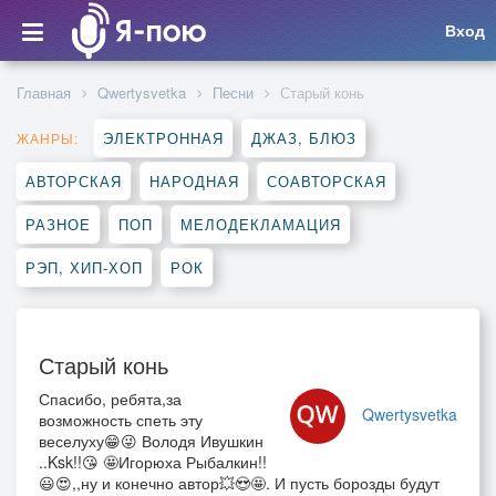
Вход
Главная
Qwertysvetka
Песни
Старый конь
ЭЛЕКТРОННАЯ
ДЖАЗ, БЛЮЗ
ЖАНРЫ:
АВТОРСКАЯ
НАРОДНАЯ
СОАВТОРСКАЯ
РАЗНОЕ
ПОП
МЕЛОДЕКЛАМАЦИЯ
РЭП, ХИП-ХОП
РОК
Старый конь
Спасибо, ребята,за
Qwertysvetka
возможность спеть эту
веселуху😁😜 Володя Ивушкин
..Ksk!!😘 🤩Игорюха Рыбалкин!!
😃😍,,ну и конечно автор💥😍🤩. И пусть борозды будут