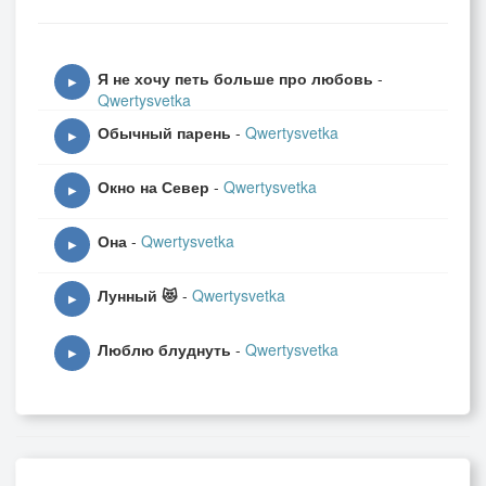
Я не хочу петь больше про любовь
-
▶
Qwertysvetka
Обычный парень
-
Qwertysvetka
▶
Окно на Север
-
Qwertysvetka
▶
Она
-
Qwertysvetka
▶
Лунный 😻
-
Qwertysvetka
▶
Люблю блуднуть
-
Qwertysvetka
▶