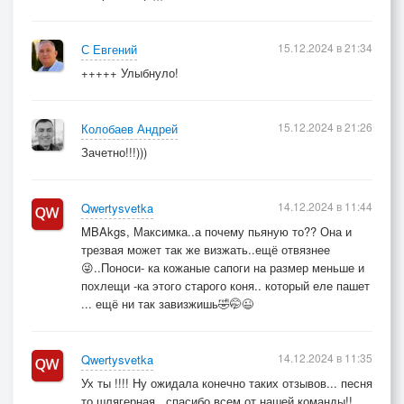
15.12.2024 в 21:34
С Евгений
+++++ Улыбнуло!
15.12.2024 в 21:26
Колобаев Андрей
Зачетно!!!)))
14.12.2024 в 11:44
Qwertysvetka
MBAkgs, Максимка..а почему пьяную то?? Она и
трезвая может так же визжать..ещё отвязнее
😜..Поноси- ка кожаные сапоги на размер меньше и
похлещи -ка этого старого коня.. который еле пашет
... ещё ни так завизжишь🤣🤭😉
14.12.2024 в 11:35
Qwertysvetka
Ух ты !!!! Ну ожидала конечно таких отзывов... песня
то шлягерная.. спасибо всем от нашей команды!!