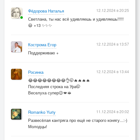
12.12.2024 в 20:25
Фёдорова Наталья
Светлана, ты нас всё удивляешь и удивляешь!!!!!
😃 +13 ✨✨✨
12.12.2024 в 13:57
Кострома Егор
Поддерживаю +
12.12.2024 в 13:44
Росинка
😂😂😂😂😂😂😂😂👌🤭🔥🔥🔥🔥
Последняя строка на Ура🤭
Веселуха супер😉💋🫦
11.12.2024 в 20:02
Romanko Yuriy
Развесёлая кантряга про ещё не старого конягу...:-)
Молодцы!