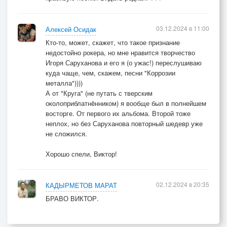
03.12.2024 в 11:00
Алексей Осидак
Кто-то, может, скажет, что такое признание
недостойно рокера, но мне нравится творчество
Игоря Саруханова и его я (о ужас!) переслушиваю
куда чаще, чем, скажем, песни "Коррозии
металла"))))
А от "Круга" (не путать с тверским
околоприблатнëнником) я вообще был в полнейшем
восторге. От первого их альбома. Второй тоже
неплох, но без Саруханова повторный шедевр уже
не сложился.
Хорошо спели, Виктор!
02.12.2024 в 20:35
КАДЫРМЕТОВ МАРАТ
БРАВО ВИКТОР.