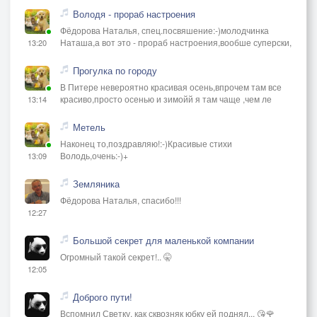
Володя - прораб настроения
Фёдорова Наталья, спец.посвяшение:-)молодчинка
Наташа,а вот это - прораб настроения,вообше суперски,
13:20
Прогулка по городу
В Питере невероятно красивая осень,впрочем там все
красиво,просто осенью и зимойй я там чаще ,чем ле
13:14
Метель
Наконец то,поздравляю!:-)Красивые стихи
Володь,очень:-)+
13:09
Земляника
Фёдорова Наталья, спасибо!!!
12:27
Большой секрет для маленькой компании
Огромный такой секрет!.. 🤫
12:05
Доброго пути!
Вспомнил Светку, как сквозняк юбку ей поднял... 😘🌹