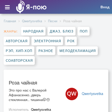
Вход
Главная
Qwertysvetka
Песни
Роза чайная
НАРОДНАЯ
ДЖАЗ, БЛЮЗ
ПОП
ЖАНРЫ:
АВТОРСКАЯ
ЭЛЕКТРОННАЯ
РОК
РЭП, ХИП-ХОП
РАЗНОЕ
МЕЛОДЕКЛАМАЦИЯ
СОАВТОРСКАЯ
Роза чайная
Это про нас с Валерой
Qwertysvetka
Афанасенко..дверь
стеклянная.. тишина🤭🥺
Исполнитель
Qwertysvetka