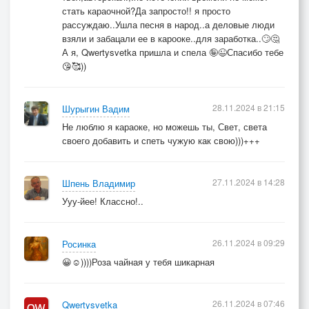
стать караочной?Да запросто!! я просто
рассуждаю..Ушла песня в народ..а деловые люди
взяли и забацали ее в карооке..для заработка..🙄🤔
А я, Qwertysvetka пришла и спела 🤪😉Спасибо тебе
😘🥰))
28.11.2024 в 21:15
Шурыгин Вадим
Не люблю я караоке, но можешь ты, Свет, света
своего добавить и спеть чужую как свою)))+++
27.11.2024 в 14:28
Шпень Владимир
Ууу-йее! Классно!..
26.11.2024 в 09:29
Росинка
😀☺️))))Роза чайная у тебя шикарная
26.11.2024 в 07:46
Qwertysvetka