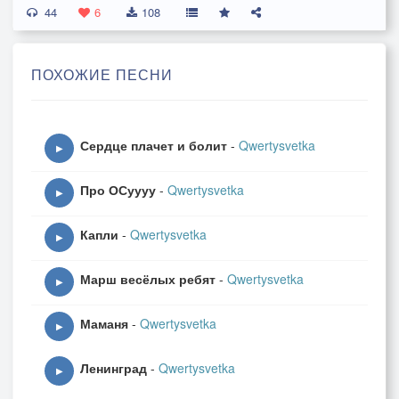
44
6
108
ПОХОЖИЕ ПЕСНИ
Сердце плачет и болит
-
Qwertysvetka
▶
Про ОСуууу
-
Qwertysvetka
▶
Капли
-
Qwertysvetka
▶
Марш весёлых ребят
-
Qwertysvetka
▶
Маманя
-
Qwertysvetka
▶
Ленинград
-
Qwertysvetka
▶