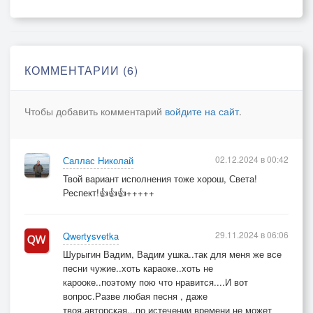
КОММЕНТАРИИ (6)
Чтобы добавить комментарий
войдите на сайт
.
02.12.2024 в 00:42
Саллас Николай
Твой вариант исполнения тоже хорош, Света!
Респект!👍👍👍+++++
29.11.2024 в 06:06
Qwertysvetka
Шурыгин Вадим, Вадим ушка..так для меня же все
песни чужие..хоть караоке..хоть не
карооке..поэтому пою что нравится....И вот
вопрос.Разве любая песня , даже
твоя,авторская.,.по истечении времени не может