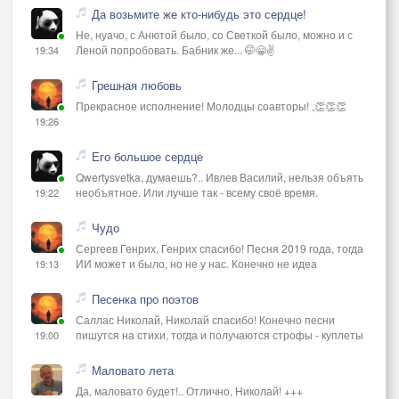
Да возьмите же кто-нибудь это сердце!
Не, нуачо, с Анютой было, со Светкой было, можно и с
Леной попробовать. Бабник же... 🤭😁✌️
19:34
Грешная любовь
Прекрасное исполнение! Молодцы соавторы! ,👏👏👏
19:26
Его большое сердце
Qwertysvetka, думаешь?.. Ивлев Василий, нельзя объять
необъятное. Или лучше так - всему своё время.
19:22
Чудо
Сергеев Генрих, Генрих спасибо! Песня 2019 года, тогда
ИИ может и было, но не у нас. Конечно не идеа
19:13
Песенка про поэтов
Саллас Николай, Николай спасибо! Конечно песни
пишутся на стихи, тогда и получаются строфы - куплеты
19:00
Маловато лета
Да, маловато будет!.. Отлично, Николай! +++