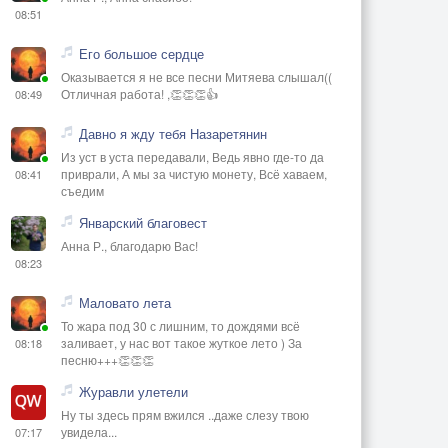
08:51
Его большое сердце
Оказывается я не все песни Митяева слышал((
Отличная работа! ,👏👏👏👍
08:49
Давно я жду тебя Назаретянин
Из уст в уста передавали, Ведь явно где-то да
приврали, А мы за чистую монету, Всё хаваем,
08:41
съедим
Январский благовест
Анна Р., благодарю Вас!
08:23
Маловато лета
То жара под 30 с лишним, то дождями всё
заливает, у нас вот такое жуткое лето ) За
08:18
песню+++👏👏👏
Журавли улетели
Ну ты здесь прям вжился ..даже слезу твою
увидела...
07:17