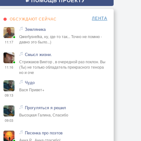
ПОМОЩЬ ПРОЕКТУ
ЛЕНТА
ОБСУЖДАЮТ СЕЙЧАС
Земляника
Qwertysvetka, ну, где-то так... Точно не помню -
давно это было...)
11:17
Смысл жизни.
Стрижаков Виктор , в очередной раз поклон. Вы
(Ты) не только обладатель прекрасного тенора
11:16
но и оче
Чудо
Вася Привет+
09:13
Прогуляться я решил
Высоцкая Галина, Спасибо
09:03
Песенка про поэтов
Анна Р., Анна спасибо!