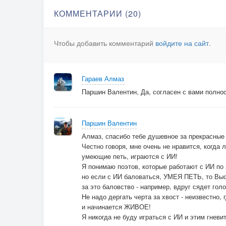
Там нас когда-то сводили с ума
КОММЕНТАРИИ (20)
сосны — до неба, до солнца —
дома
Чтобы добавить комментарий
войдите на сайт
.
Там по сугробам
неслышно шла зима…
Гараев Алмаз
Дальняя песня в нашей судьбе,
Паршин Валентин, Да, согласен с вами полно
ласковый город, спасибо тебе!
Мы не вернёмся, напрасно не жди
Есть на планете другие пути
Паршин Валентин
Мы повзрослели. поверь нам
Алмаз, спасибо тебе душевное за прекрасные
И прости
Честно говоря, мне очень не нравится, когда 
умеющие петь, играются с ИИ!
Я понимаю поэтов, которые работают с ИИ по
но если с ИИ баловаться, УМЕЯ ПЕТЬ, то Вы
за это баловство - например, вдруг сядет гол
Не надо дергать черта за хвост - неизвестно
и начинается ЖИВОЕ!
Я никогда не буду играться с ИИ и этим гневит