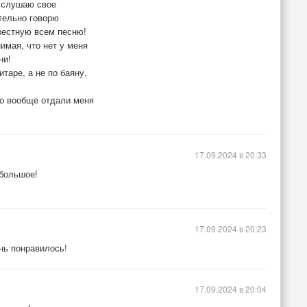
о слушаю свое
ительно говорю
звестную всем песню!
имая, что нет у меня
ни!
таре, а не по баяну,
о вообще отдали меня
17.09.2024 в 20:33
 большое!
17.09.2024 в 20:23
нь понравилось!
17.09.2024 в 20:04