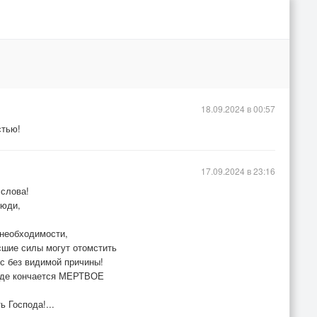
18.09.2024 в 00:57
стью!
17.09.2024 в 23:16
 слова!
люди,
 необходимости,
сшие силы могут отомстить
ос без видимой причины!
, где кончается МЕРТВОЕ
ь Господа!...