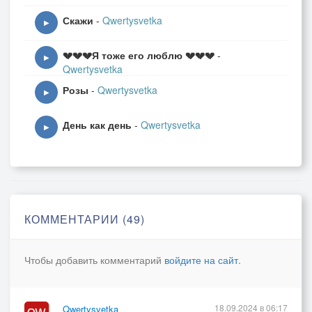
Скажи
-
Qwertysvetka
▶
💔💔💔Я тоже его люблю 💔💔💔
-
▶
Qwertysvetka
Розы
-
Qwertysvetka
▶
День как день
-
Qwertysvetka
▶
КОММЕНТАРИИ (49)
Чтобы добавить комментарий
войдите на сайт
.
18.09.2024 в 06:17
Qwertysvetka