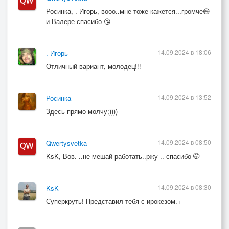
Росинка, . Игорь, вооо..мне тоже кажется...громче😄
и Валере спасибо 😘
14.09.2024 в 18:06
. Игорь
Отличный вариант, молодец!!!
14.09.2024 в 13:52
Росинка
Здесь прямо молчу;))))
14.09.2024 в 08:50
Qwertysvetka
KsK, Вов. ..не мешай работать..ржу .. спасибо 🤭
14.09.2024 в 08:30
KsK
Суперкруть! Представил тебя с ирокезом.+