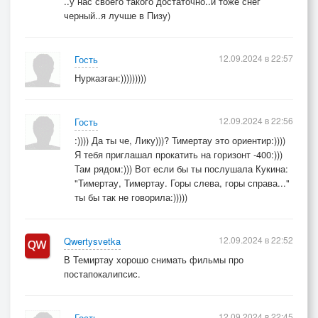
..у нас своего такого достаточно..и тоже снег
черный..я лучше в Пизу)
12.09.2024 в 22:57
Гость
Нурказган:)))))))))
12.09.2024 в 22:56
Гость
:)))) Да ты че, Лику)))? Тимертау это ориентир:))))
Я тебя приглашал прокатить на горизонт -400:)))
Там рядом:))) Вот если бы ты послушала Кукина:
"Тимертау, Тимертау. Горы слева, горы справа..."
ты бы так не говорила:)))))
12.09.2024 в 22:52
Qwertysvetka
В Темиртау хорошо снимать фильмы про
постапокалипсис.
12.09.2024 в 22:45
Гость