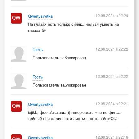
12.09.2024 в 22:24
Qwertysvetka
На глазах есть только синяк.. нельзя умнеть на
глазах 😁
12.09.2024 в 22:22
Гость
Пользователь заблокирован
12.09.2024 в 22:22
Гость
Пользователь заблокирован
12.09.2024 в 22:21
Qwertysvetka
iojikk, фсе..Атстань..)) говорю же ..мне по фиг..а
тебе чё они дались эти листья.. хоть в бок🤦😀
12.09.2024 в 22:18
Qwertysvetka