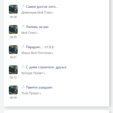
Самое долгое лето...
Девчонкам Мой Плюс+
06:38
Любовь на раз
Мой Плюс+
06:35
Парадокс... ст.5.2
Маша Моё Почтение+
06:31
С днём строителя, друзья
Володя Привет+
06:12
Памяти ушедших
Толя Привет+
06:09