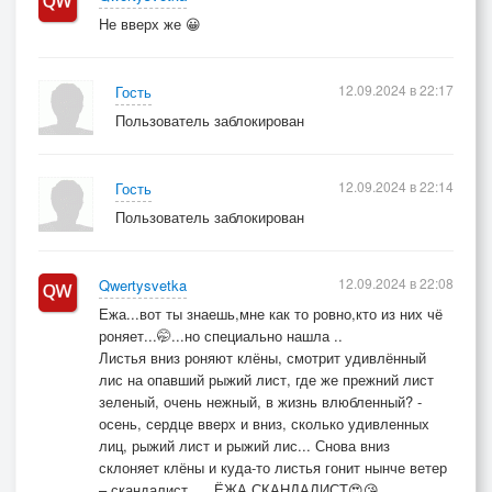
Не вверх же 😀
12.09.2024 в 22:17
Гость
Пользователь заблокирован
12.09.2024 в 22:14
Гость
Пользователь заблокирован
12.09.2024 в 22:08
Qwertysvetka
Ежа...вот ты знаешь,мне как то ровно,кто из них чё
роняет...🤭...но специально нашла ..
Листья вниз роняют клёны, смотрит удивлённый
лис на опавший рыжий лист, где же прежний лист
зеленый, очень нежный, в жизнь влюбленный? -
осень, сердце вверх и вниз, сколько удивленных
лиц, рыжий лист и рыжий лис... Снова вниз
склоняет клёны и куда-то листья гонит нынче ветер
– скандалист......ЁЖА СКАНДАЛИСТ😍😘