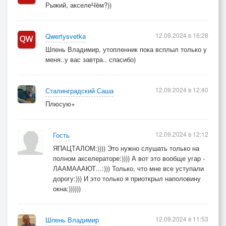
Рыжий, акселеЧём?))
12.09.2024 в 16:28
Qwertysvetka
Шпень Владимир, утопленник пока всплыл только у
меня..у вас завтра.. спасибо)
12.09.2024 в 12:40
Сталинградский Саша
Плюсую+
12.09.2024 в 12:12
Гость
ЯПАЦТАЛОМ:)))) Это нужно слушать только на
полном акселераторе:)))) А вот это вообще угар -
ЛААМАААЮТ...:))) Только, что мне все уступали
дорогу:))) И это только я приоткрыл наполовину
окна:))))))
12.09.2024 в 11:53
Шпень Владимир