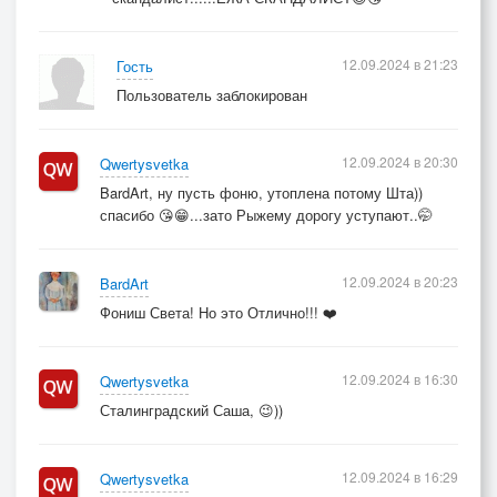
12.09.2024 в 21:23
Гость
Пользователь заблокирован
12.09.2024 в 20:30
Qwertysvetka
BardArt, ну пусть фоню, утоплена потому Шта))
спасибо 😘😁...зато Рыжему дорогу уступают..🤭
12.09.2024 в 20:23
BardArt
Фониш Света! Но это Отлично!!! ❤️
12.09.2024 в 16:30
Qwertysvetka
Сталинградский Саша, 😉))
12.09.2024 в 16:29
Qwertysvetka