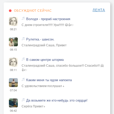
ЛЕНТА
ОБСУЖДАЮТ СЕЙЧАС
Володя - прораб настроения
С днем строителя!!!!!! Ура!!!!!!! 😃👍✨
08:21
Рулетка.- шансон.
Сталинградский Саша, Привет
08:15
В самом центре шторма
Сталинградский Саша, спасибо большое!!! Спасибо!!! 🤗
👍✨
08:11
Каким меня ты ядом напоила
С удовольствием послушал +
07:04
Да возьмите же кто-нибудь это сердце!
Серёга Привет+
06:42