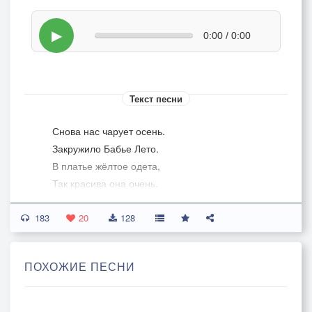
▶
0:00 / 0:00
Текст песни
Снова нас чарует осень.
Закружило Бабье Лето.
В платье жёлтое одета,
Так красива она очень.
Это осень листопадом,
183
О любви нам прошептала
20
128
И огнём душа пылала,
Ты со мною,совсем рядом.
ПОХОЖИЕ ПЕСНИ
Посмотри, как солнце светит,