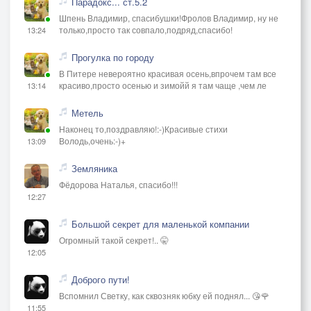
Парадокс... ст.5.2
Шпень Владимир, спасибушки!Фролов Владимир, ну не
только,просто так совпало,подряд,спасибо!
13:24
Прогулка по городу
В Питере невероятно красивая осень,впрочем там все
красиво,просто осенью и зимойй я там чаще ,чем ле
13:14
Метель
Наконец то,поздравляю!:-)Красивые стихи
Володь,очень:-)+
13:09
Земляника
Фёдорова Наталья, спасибо!!!
12:27
Большой секрет для маленькой компании
Огромный такой секрет!.. 🤫
12:05
Доброго пути!
Вспомнил Светку, как сквозняк юбку ей поднял... 😘🌹
11:55