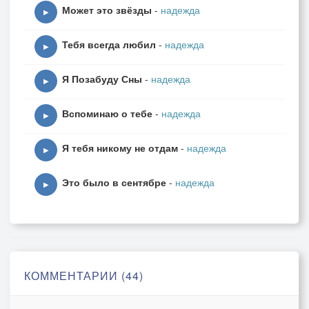
Может это звёзды
-
надежда
Кружит счастье золотое,
▶
Потому, что ты со мною.
Тебя всегда любил
-
надежда
Не уходит Бабье лето.
▶
Я влюблен в тебя и лето,
Я Позабуду Сны
-
надежда
В Бабье Лето, что кружило.
▶
В плен оно нас заманило,
Вспоминаю о тебе
-
надежда
Счастье близко было это.
▶
Я тебя никому не отдам
-
надежда
Припев:
▶
Это было в сентябре
-
надежда
Бабье лето заманило.
▶
Нас с тобой в осенний рай.
Бабье Лето закружило,
Не скажу тебе"Прощай!"
Я к тебе со всей душою,
Сердце стрункой заиграло.
КОММЕНТАРИИ (44)
Листья желтые бросала,
Эта осень,в нас с тобою.