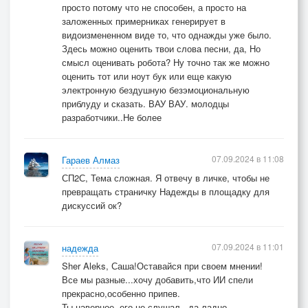
просто потому что не способен, а просто на
заложенных примерниках генерирует в
видоизмененном виде то, что однажды уже было.
Здесь можно оценить твои слова песни, да, Но
смысл оценивать робота? Ну точно так же можно
оценить тот или ноут бук или еще какую
электронную бездушную безэмоциональную
приблуду и сказать. ВАУ ВАУ. молодцы
разработчики..Не более
07.09.2024 в 11:08
Гараев Алмаз
СП2С, Тема сложная. Я отвечу в личке, чтобы не
превращать страничку Надежды в площадку для
дискуссий ок?
07.09.2024 в 11:01
надежда
Sher Aleks, Саша!Оставайся при своем мнении!
Все мы разные...хочу добавить,что ИИ спели
прекрасно,особенно припев.
Ты наверное, его не слушал...да,ладно.