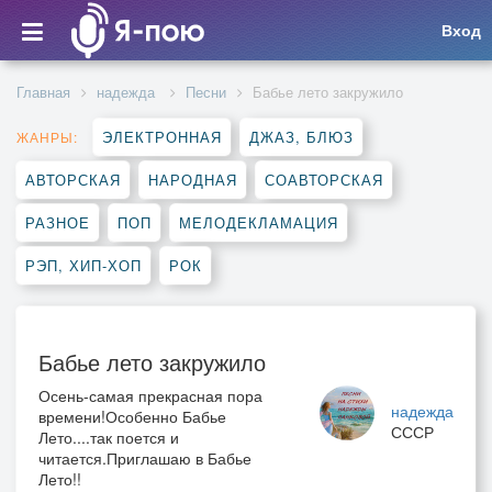
Вход
Главная
надежда
Песни
Бабье лето закружило
ЭЛЕКТРОННАЯ
ДЖАЗ, БЛЮЗ
ЖАНРЫ:
АВТОРСКАЯ
НАРОДНАЯ
СОАВТОРСКАЯ
РАЗНОЕ
ПОП
МЕЛОДЕКЛАМАЦИЯ
РЭП, ХИП-ХОП
РОК
Бабье лето закружило
Осень-самая прекрасная пора
надежда
времени!Особенно Бабье
СССР
Лето....так поется и
читается.Приглашаю в Бабье
Лето!!