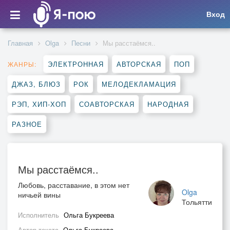
Вход
Главная
Olga
Песни
Мы расстаёмся..
ЭЛЕКТРОННАЯ
АВТОРСКАЯ
ПОП
ЖАНРЫ:
ДЖАЗ, БЛЮЗ
РОК
МЕЛОДЕКЛАМАЦИЯ
РЭП, ХИП-ХОП
СОАВТОРСКАЯ
НАРОДНАЯ
РАЗНОЕ
Мы расстаёмся..
Любовь, расставание, в этом нет
Olga
ничьей вины
Тольятти
Исполнитель
Ольга Букреева
Автор текста
Ольга Букреева