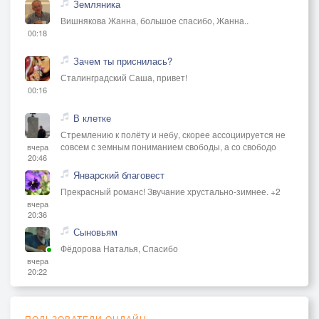
Земляника
Вишнякова Жанна, большое спасибо, Жанна..
00:18
Зачем ты приснилась?
Сталинградский Саша, привет!
00:16
В клетке
Стремлению к полёту и небу, скорее ассоциируется не
совсем с земным пониманием свободы, а со свободо
вчера
20:46
Январский благовест
Прекрасный романс! Звучание хрустально-зимнее. +2
вчера
20:36
Сыновьям
Фёдорова Наталья, Спасибо
вчера
20:22
ПОЛЬЗОВАТЕЛИ ОНЛАЙН