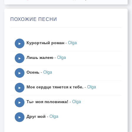
Припев:
ПОХОЖИЕ ПЕСНИ
Спасибо, милый, за любовь!
За взаимность чувств и ласк!
Не грусти, любимый мой,
Курортный роман
-
Olga
что я ухожу сейчас..
▶
Лишь жалею
-
Olga
2.
▶
Прости, что не случилось,
Осень
-
Olga
у нас большой и чистой любви..
▶
Тебе сейчас открылась,
Мое сердце тянется к тебе.
-
Olga
сказала, что я уж с другим..
▶
Ты- моя половинка!
-
Olga
Припев:
▶
Друг мой
-
Olga
▶