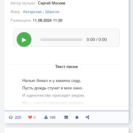
Автор музыки
Сергей Мосеев
Жанр
Авторская
,
Шансон
Размещено
11.08.2024 11:30
▶
0:00 / 0:00
Текст песни
Налью бокал и у камина сяду,
Пусть дождь стучит в мое окно.
И одиночество присядет рядом,
Мы с ним по-прежнему вдвоем.
225
Поднимем тост за эту нашу встречу,
6
166
Бокалов колокольный звон,
Наполнив комнату, погасит свечи.