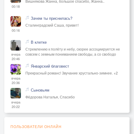
Вишнякова Жанна, большое спасибо, Жанна..
00:18
Зачем ты приснилась?
Сталинградский Саша, привет!
00:16
В клетке
Стремлению к полёту и небу, скорее ассоциируется не
совсем с земным пониманием свободы, а со свободо
вчера
20:46
Январский благовест
Прекрасный романс! Звучание хрустально-зимнее. +2
вчера
20:36
Сыновьям
Фёдорова Наталья, Спасибо
вчера
20:22
ПОЛЬЗОВАТЕЛИ ОНЛАЙН