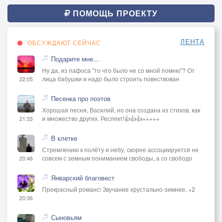
ПОМОЩЬ ПРОЕКТУ
ЛЕНТА
ОБСУЖДАЮТ СЕЙЧАС
Подарите мне...
Ну да, из пафоса "то что было не со мной помню"? От
лица бабушки и надо было строить повествован
22:05
Песенка про поэтов
Хорошая песня, Василий, но она создана из стихов, как
и множество других. Респект!👍👍👍+++++
21:33
В клетке
Стремлению к полёту и небу, скорее ассоциируется не
совсем с земным пониманием свободы, а со свободо
20:46
Январский благовест
Прекрасный романс! Звучание хрустально-зимнее. +2
20:36
Сыновьям