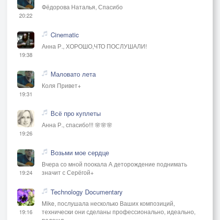
Фёдорова Наталья, Спасибо
20:22
Cinematic
Анна Р., ХОРОШО,ЧТО ПОСЛУШАЛИ!
19:38
Маловато лета
Коля Привет+
19:31
Всё про куплеты
Анна Р., спасибо!!! 🌸🌸🌸
19:26
Возьми мое сердце
Вчера со мной поокала А деторождение поднимать
значит с Серёгой+
19:24
Technology Documentary
Mike, послушала несколько Ваших композиций,
технически они сделаны профессионально, идеально,
19:16
подошл