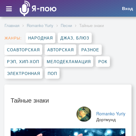
Вход
Главная
Romanko Yuriy
Песни
Тайные знаки
НАРОДНАЯ
ДЖАЗ, БЛЮЗ
ЖАНРЫ:
СОАВТОРСКАЯ
АВТОРСКАЯ
РАЗНОЕ
РЭП, ХИП-ХОП
МЕЛОДЕКЛАМАЦИЯ
РОК
ЭЛЕКТРОННАЯ
ПОП
Тайные знаки
Romanko Yuriy
Дортмунд