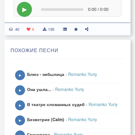
▶
0:00 / 0:00
40
6
136
ПОХОЖИЕ ПЕСНИ
Блюз - небылица
-
Romanko Yuriy
▶
Она ушла...
-
Romanko Yuriy
▶
В театре сломанных судеб
-
Romanko Yuriy
▶
Безветрие (Calm)
-
Romanko Yuriy
▶
Гвиневера
-
Romanko Yuriy